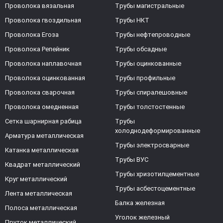
Проволока вязальная
Трубы магистральные
Проволока гвоздильная
Трубы НКТ
Проволока Егоза
Трубы нефтепроводные
Проволока Репейник
Трубы обсадные
Проволока наплавочная
Трубы оцинкованные
Проволока оцинкованная
Трубы профильные
Проволока сварочная
Трубы спиралешовные
Проволока омедненная
Трубы толстостенные
Сетка шарнирная рабица
Трубы
холоднодеформированные
Арматура металлическая
Трубы электросварные
Катанка металлическая
Трубы ВУС
Квадрат металлический
Трубы хризотилцементные
Круг металлический
Трубы асбестоцементные
Лента металлическая
Балка железная
Полоса металлическая
Уголок железный
Пруток металлический