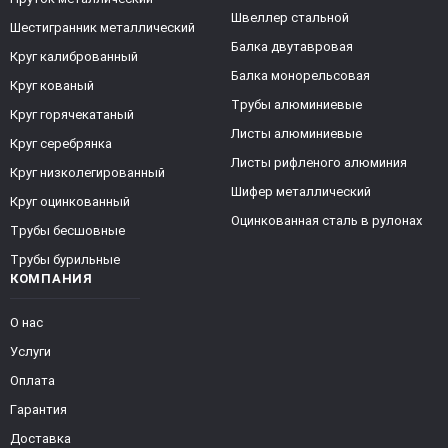
Швеллер стальной
Шестигранник металлический
Балка двутавровая
Круг калиброванный
Балка монорельсовая
Круг кованый
Трубы алюминиевые
Круг горячекатаный
Листы алюминиевые
Круг серебрянка
Листы рифленого алюминия
Круг низколегированный
Шифер металлический
Круг оцинкованный
Оцинкованная сталь в рулонах
Трубы бесшовные
Трубы бурильные
КОМПАНИЯ
О нас
Услуги
Оплата
Гарантия
Доставка