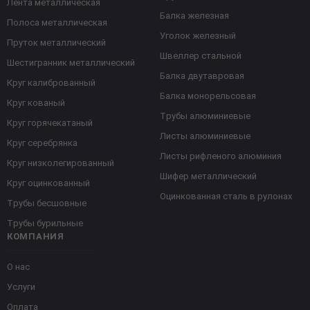
Лента металлическая
Балка железная
Полоса металлическая
Уголок железный
Пруток металлический
Швеллер стальной
Шестигранник металлический
Балка двутавровая
Круг калиброванный
Балка монорельсовая
Круг кованый
Трубы алюминиевые
Круг горячекатаный
Листы алюминиевые
Круг серебрянка
Листы рифленого алюминия
Круг низколегированный
Шифер металлический
Круг оцинкованный
Оцинкованная сталь в рулонах
Трубы бесшовные
Трубы бурильные
КОМПАНИЯ
О нас
Услуги
Оплата