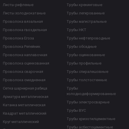
Листы рифленые
Трубы крекинговые
Листы холоднокатаные
Трубы легированные
Проволока вязальная
Трубы магистральные
Проволока гвоздильная
Трубы НКТ
Проволока Егоза
Трубы нефтепроводные
Проволока Репейник
Трубы обсадные
Проволока наплавочная
Трубы оцинкованные
Проволока оцинкованная
Трубы профильные
Проволока сварочная
Трубы спиралешовные
Проволока омедненная
Трубы толстостенные
Сетка шарнирная рабица
Трубы
холоднодеформированные
Арматура металлическая
Трубы электросварные
Катанка металлическая
Трубы ВУС
Квадрат металлический
Трубы хризотилцементные
Круг металлический
Трубы асбестоцементные