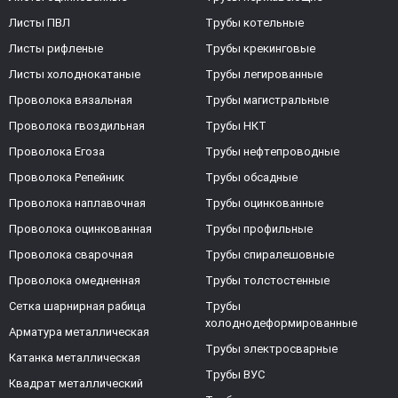
Листы ПВЛ
Трубы котельные
Листы рифленые
Трубы крекинговые
Листы холоднокатаные
Трубы легированные
Проволока вязальная
Трубы магистральные
Проволока гвоздильная
Трубы НКТ
Проволока Егоза
Трубы нефтепроводные
Проволока Репейник
Трубы обсадные
Проволока наплавочная
Трубы оцинкованные
Проволока оцинкованная
Трубы профильные
Проволока сварочная
Трубы спиралешовные
Проволока омедненная
Трубы толстостенные
Сетка шарнирная рабица
Трубы
холоднодеформированные
Арматура металлическая
Трубы электросварные
Катанка металлическая
Трубы ВУС
Квадрат металлический