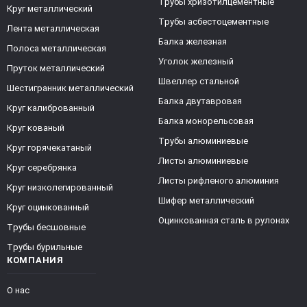
Трубы хризотилцементные
Круг металлический
Трубы асбестоцементные
Лента металлическая
Балка железная
Полоса металлическая
Уголок железный
Пруток металлический
Швеллер стальной
Шестигранник металлический
Балка двутавровая
Круг калиброванный
Балка монорельсовая
Круг кованый
Трубы алюминиевые
Круг горячекатаный
Листы алюминиевые
Круг серебрянка
Листы рифленого алюминия
Круг низколегированный
Шифер металлический
Круг оцинкованный
Оцинкованная сталь в рулонах
Трубы бесшовные
Трубы бурильные
КОМПАНИЯ
О нас