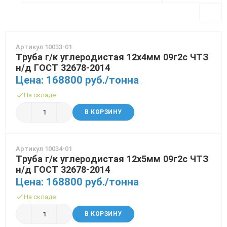
70x70 мм
Труба газлифтная
3 мм
Рулон стальной оцинкованный
12 мм
30 мм
Балка 30
Полоса Алюминиевая
Проволока колючая Егоза
Порошки и полимеры
80x80 мм
Труба бурильная СБТМ, ТБСУ
14 мм
50 мм
Труба профильная
Проволока колючая Репейник
Артикул 10033-01
100x100 мм
Труба котельная
16 мм
Проволока наплавочная
Труба г/к углеродистая 12х4мм 09г2с ЧТЗ
н/д ГОСТ 32678-2014
Труба крекинговая
18 мм
Проволока оцинкованная
Цена: 168800 руб./тонна
Труба магистральная
20 мм
Проволока полиграфическая
На складе
В КОРЗИНУ
Труба насосно-компрессорная (НКТ)
25 мм
Проволока с полимерным покрытием
Труба нефтепроводная
40 мм
Проволока телеграфная
Артикул 10034-01
Труба обсадная
Проволока гвоздильная
Труба г/к углеродистая 12х5мм 09г2с ЧТЗ
н/д ГОСТ 32678-2014
Труба спиралешовная
Цена: 168800 руб./тонна
На складе
Трубы стальные лежалые Б/У
В КОРЗИНУ
Труба восстановленная