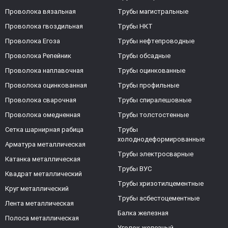
Проволока вязальная
Трубы магистральные
Проволока гвоздильная
Трубы НКТ
Проволока Егоза
Трубы нефтепроводные
Проволока Репейник
Трубы обсадные
Проволока наплавочная
Трубы оцинкованные
Проволока оцинкованная
Трубы профильные
Проволока сварочная
Трубы спиралешовные
Проволока омедненная
Трубы толстостенные
Сетка шарнирная рабица
Трубы
холоднодеформированные
Арматура металлическая
Трубы электросварные
Катанка металлическая
Трубы ВУС
Квадрат металлический
Трубы хризотилцементные
Круг металлический
Трубы асбестоцементные
Лента металлическая
Балка железная
Полоса металлическая
Уголок железный