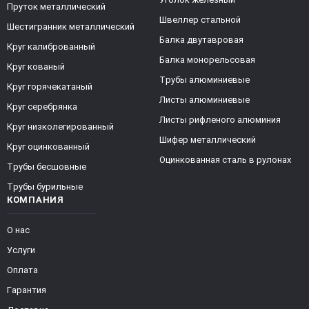
Пруток металлический
Швеллер стальной
Шестигранник металлический
Балка двутавровая
Круг калиброванный
Балка монорельсовая
Круг кованый
Трубы алюминиевые
Круг горячекатаный
Листы алюминиевые
Круг серебрянка
Листы рифленого алюминия
Круг низколегированный
Шифер металлический
Круг оцинкованный
Оцинкованная сталь в рулонах
Трубы бесшовные
Трубы бурильные
КОМПАНИЯ
О нас
Услуги
Оплата
Гарантия