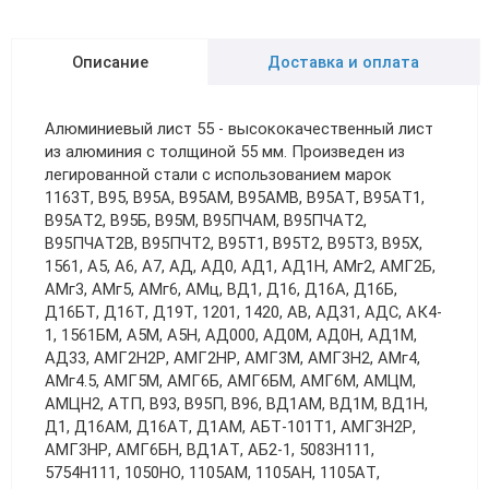
Описание
Доставка и оплата
Алюминиевый лист 55 - высококачественный лист
из алюминия с толщиной 55 мм. Произведен из
легированной стали с использованием марок
1163Т, В95, В95А, В95АМ, В95АМВ, В95АТ, В95АТ1,
В95АТ2, В95Б, В95М, В95ПЧАМ, В95ПЧАТ2,
В95ПЧАТ2В, В95ПЧТ2, В95Т1, В95Т2, В95Т3, В95Х,
1561, А5, А6, А7, АД, АД0, АД1, АД1Н, АМг2, АМГ2Б,
АМг3, АМг5, АМг6, АМц, ВД1, Д16, Д16А, Д16Б,
Д16БТ, Д16Т, Д19Т, 1201, 1420, АВ, АД31, АДС, АК4-
1, 1561БМ, А5М, А5Н, АД000, АД0М, АД0Н, АД1М,
АД33, АМГ2Н2Р, АМГ2НР, АМГ3М, АМГ3Н2, АМг4,
АМг4.5, АМГ5М, АМГ6Б, АМГ6БМ, АМГ6М, АМЦМ,
АМЦН2, АТП, В93, В95П, В96, ВД1АМ, ВД1М, ВД1Н,
Д1, Д16АМ, Д16АТ, Д1АМ, АБТ-101Т1, АМГ3Н2Р,
АМГ3НР, АМГ6БН, ВД1АТ, АБ2-1, 5083Н111,
5754Н111, 1050НO, 1105АМ, 1105АН, 1105АТ,