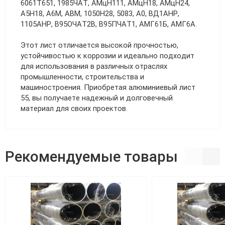
6061Т651, 1985ЧАТ, АМцН111, АМцН18, АМцН24,
А5Н18, А6М, АВМ, 1050Н28, 5083, А0, ВД1АНР,
1105АНР, В95ОЧАТ2В, В95ПЧАТ1, АМГ61Б, АМГ6А.
Этот лист отличается высокой прочностью,
устойчивостью к коррозии и идеально подходит
для использования в различных отраслях
промышленности, строительства и
машиностроения. Приобретая алюминиевый лист
55, вы получаете надежный и долговечный
материал для своих проектов.
Рекомендуемые товары