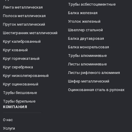
Трубы асбестоцементные
Лента металлическая
Балка железная
Полоса металлическая
Уголок железный
Пруток металлический
Швеллер стальной
Шестигранник металлический
Балка двутавровая
Круг калиброванный
Балка монорельсовая
Круг кованый
Трубы алюминиевые
Круг горячекатаный
Листы алюминиевые
Круг серебрянка
Листы рифленого алюминия
Круг низколегированный
Шифер металлический
Круг оцинкованный
Оцинкованная сталь в рулонах
Трубы бесшовные
Трубы бурильные
КОМПАНИЯ
О нас
Услуги