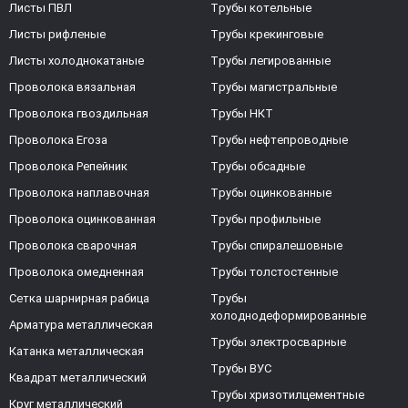
Листы ПВЛ
Трубы котельные
Листы рифленые
Трубы крекинговые
Листы холоднокатаные
Трубы легированные
Проволока вязальная
Трубы магистральные
Проволока гвоздильная
Трубы НКТ
Проволока Егоза
Трубы нефтепроводные
Проволока Репейник
Трубы обсадные
Проволока наплавочная
Трубы оцинкованные
Проволока оцинкованная
Трубы профильные
Проволока сварочная
Трубы спиралешовные
Проволока омедненная
Трубы толстостенные
Сетка шарнирная рабица
Трубы
холоднодеформированные
Арматура металлическая
Трубы электросварные
Катанка металлическая
Трубы ВУС
Квадрат металлический
Трубы хризотилцементные
Круг металлический