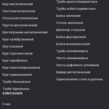
Трубы хризотилцементные
Круг металлический
Трубы асбестоцементные
Лента металлическая
Балка железная
Полоса металлическая
Уголок железный
Пруток металлический
Швеллер стальной
Шестигранник металлический
Балка двутавровая
Круг калиброванный
Балка монорельсовая
Круг кованый
Трубы алюминиевые
Круг горячекатаный
Листы алюминиевые
Круг серебрянка
Листы рифленого алюминия
Круг низколегированный
Шифер металлический
Круг оцинкованный
Оцинкованная сталь в рулонах
Трубы бесшовные
Трубы бурильные
КОМПАНИЯ
О нас