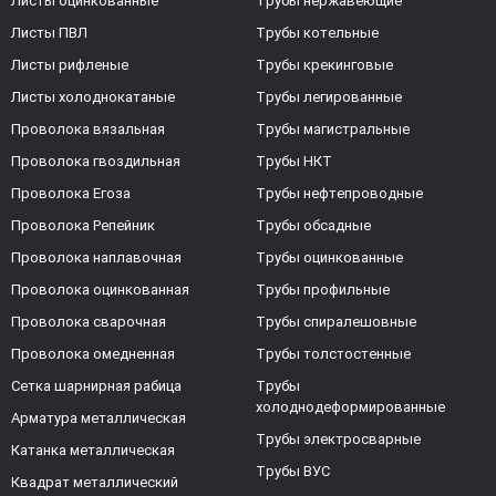
Листы оцинкованные
Трубы нержавеющие
Листы ПВЛ
Трубы котельные
Листы рифленые
Трубы крекинговые
Листы холоднокатаные
Трубы легированные
Проволока вязальная
Трубы магистральные
Проволока гвоздильная
Трубы НКТ
Проволока Егоза
Трубы нефтепроводные
Проволока Репейник
Трубы обсадные
Проволока наплавочная
Трубы оцинкованные
Проволока оцинкованная
Трубы профильные
Проволока сварочная
Трубы спиралешовные
Проволока омедненная
Трубы толстостенные
Сетка шарнирная рабица
Трубы
холоднодеформированные
Арматура металлическая
Трубы электросварные
Катанка металлическая
Трубы ВУС
Квадрат металлический