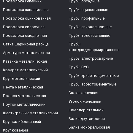
Проволока Репейник
Трубы обсадные
Проволока наплавочная
Трубы оцинкованные
Проволока оцинкованная
Трубы профильные
Проволока сварочная
Трубы спиралешовные
Проволока омедненная
Трубы толстостенные
Сетка шарнирная рабица
Трубы
холоднодеформированные
Арматура металлическая
Трубы электросварные
Катанка металлическая
Трубы ВУС
Квадрат металлический
Трубы хризотилцементные
Круг металлический
Трубы асбестоцементные
Лента металлическая
Балка железная
Полоса металлическая
Уголок железный
Пруток металлический
Швеллер стальной
Шестигранник металлический
Балка двутавровая
Круг калиброванный
Балка монорельсовая
Круг кованый