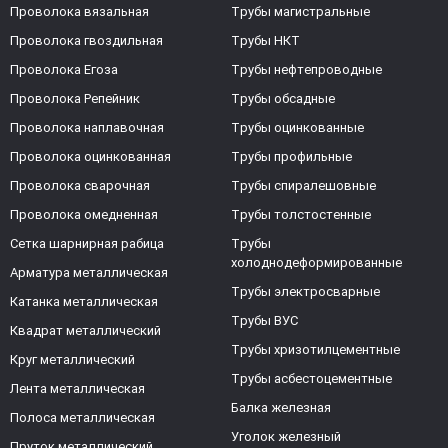
Проволока вязальная
Трубы магистральные
Проволока гвоздильная
Трубы НКТ
Проволока Егоза
Трубы нефтепроводные
Проволока Репейник
Трубы обсадные
Проволока наплавочная
Трубы оцинкованные
Проволока оцинкованная
Трубы профильные
Проволока сварочная
Трубы спиралешовные
Проволока омедненная
Трубы толстостенные
Сетка шарнирная рабица
Трубы
холоднодеформированные
Арматура металлическая
Трубы электросварные
Катанка металлическая
Трубы ВУС
Квадрат металлический
Трубы хризотилцементные
Круг металлический
Трубы асбестоцементные
Лента металлическая
Балка железная
Полоса металлическая
Уголок железный
Пруток металлический