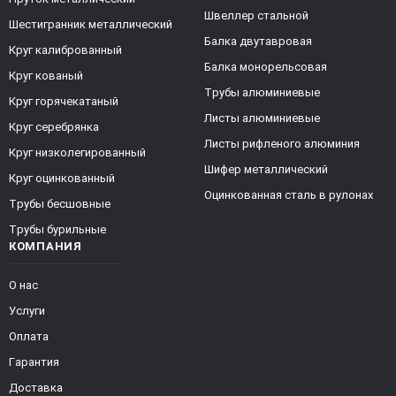
Швеллер стальной
Шестигранник металлический
Балка двутавровая
Круг калиброванный
Балка монорельсовая
Круг кованый
Трубы алюминиевые
Круг горячекатаный
Листы алюминиевые
Круг серебрянка
Листы рифленого алюминия
Круг низколегированный
Шифер металлический
Круг оцинкованный
Оцинкованная сталь в рулонах
Трубы бесшовные
Трубы бурильные
КОМПАНИЯ
О нас
Услуги
Оплата
Гарантия
Доставка