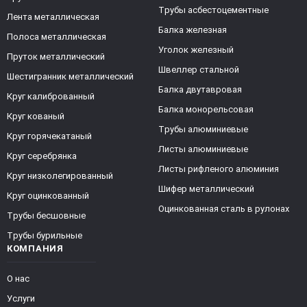
Трубы асбестоцементные
Лента металлическая
Балка железная
Полоса металлическая
Уголок железный
Пруток металлический
Швеллер стальной
Шестигранник металлический
Балка двутавровая
Круг калиброванный
Балка монорельсовая
Круг кованый
Трубы алюминиевые
Круг горячекатаный
Листы алюминиевые
Круг серебрянка
Листы рифленого алюминия
Круг низколегированный
Шифер металлический
Круг оцинкованный
Оцинкованная сталь в рулонах
Трубы бесшовные
Трубы бурильные
КОМПАНИЯ
О нас
Услуги