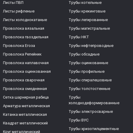
Листы ПВЛ
Трубы котельные
Листы рифленые
Трубы крекинговые
Листы холоднокатаные
Трубы легированные
Проволока вязальная
Трубы магистральные
Проволока гвоздильная
Трубы НКТ
Проволока Егоза
Трубы нефтепроводные
Проволока Репейник
Трубы обсадные
Проволока наплавочная
Трубы оцинкованные
Проволока оцинкованная
Трубы профильные
Проволока сварочная
Трубы спиралешовные
Проволока омедненная
Трубы толстостенные
Сетка шарнирная рабица
Трубы
холоднодеформированные
Арматура металлическая
Трубы электросварные
Катанка металлическая
Трубы ВУС
Квадрат металлический
Трубы хризотилцементные
Круг металлический