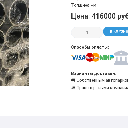
ТРУБА БУРИЛЬНАЯ СБТМ, ТБСУ
Толщина мм
ТРУБА КОТЕЛЬНАЯ
Цена: 416000 ру
ТРУБА КРЕКИНГОВАЯ
ТРУБА МАГИСТРАЛЬНАЯ
В КОРЗИ
ТРУБА НАСОСНО-КОМПРЕССОРНАЯ (НКТ)
ТРУБА НЕФТЕПРОВОДНАЯ
Способы оплаты:
ТРУБА ОБСАДНАЯ
ТРУБА СПИРАЛЕШОВНАЯ
ТРУБЫ СТАЛЬНЫЕ ЛЕЖАЛЫЕ Б/У
ТРУБА ВОССТАНОВЛЕННАЯ
Варианты доставки:
ТРУБЫ В ВУС ИЗОЛЯЦИИ
🚚 Собственным автопарко
🚛 Транспортными компани