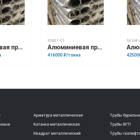
55857-01
56168-
Алюминиевая прессованная труба 110х15 ГОСТ 18482-79 В95
Алюминиевая прессованная труба 160х30 ГОСТ 18482-79 АМц
а
416000 ₽/тонна
42500
е
Арматура металлическая
Трубы бурильн
анные
Катанка металлическая
Трубы ВГП
Квадрат металлический
Трубы газлифт