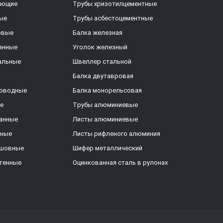
еющие
Трубы хризотилцементные
ые
Трубы асбестоцементные
овые
Балка железная
анные
Уголок железный
альные
Швеллер стальной
Балка двутавровая
роводные
Балка монорельсовая
е
Трубы алюминиевые
анные
Листы алюминиевые
ьные
Листы рифленого алюминия
ешовные
Шифер металлический
тенные
Оцинкованная сталь в рулонах