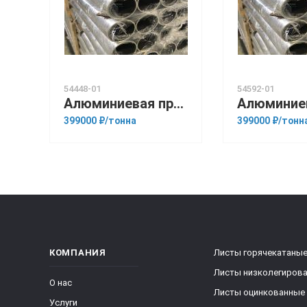
54448-01
54592-01
Алюминиевая прессованная труба 108х6 ГОСТ 18482-79 1561
399000 ₽/тонна
399000 ₽/тонн
КОМПАНИЯ
Листы горячекатаны
Листы низколегиров
О нас
Листы оцинкованные
Услуги