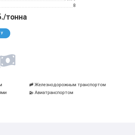
8
б./тонна
НУ
м
🚞 Железнодорожным транспортом
ями
🚁 Авиатранспортом