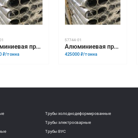
01
57744-01
Алюминиевая прессованная труба 180х15 ГОСТ 18482-79 Д16
Алюминиевая прессованная труба 40х1,5 ГОСТ 18482-79 АМГ5М
0 ₽/тонна
425000 ₽/тонна
ые
Трубы холоднодеформированные
Трубы электросварные
ные
Трубы ВУС