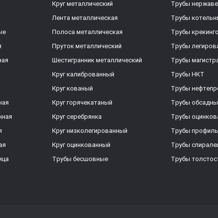
Круг металлический
Трубы нержав
Лента металлическая
Трубы котельн
ые
Полоса металлическая
Трубы крекинг
я
Пруток металлический
Трубы легиров
ная
Шестигранник металлический
Трубы магистр
Круг калиброванный
Трубы НКТ
Круг кованый
Трубы нефтеп
ная
Круг горячекатаный
Трубы обсадны
нная
Круг серебрянка
Трубы оцинков
я
Круг низколегированный
Трубы профил
ая
Круг оцинкованный
Трубы спирал
ица
Трубы бесшовные
Трубы толстос