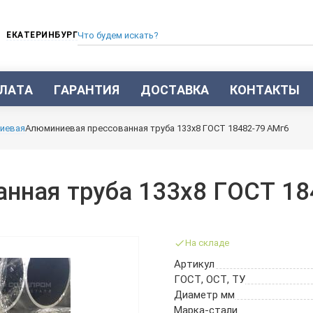
ЕКАТЕРИНБУРГ
ЛАТА
ГАРАНТИЯ
ДОСТАВКА
КОНТАКТЫ
ТРУБА СТАЛЬНАЯ БЕСШОВНАЯ
иевая
Алюминиевая прессованная труба 133х8 ГОСТ 18482-79 АМг6
ТРУБА БЕСШОВНАЯ ХОЛОДНОКАТАНАЯ
ТРУБА БЕСШОВНАЯ 12Х18Н10Т
ТРУБА СТАЛЬНАЯ ОЦИНКОВАННАЯ
нная труба 133х8 ГОСТ 18
ТРУБА ТОЛСТОСТЕННАЯ
ТРУБА ЭЛЕКТРОСВАРНАЯ СТАЛЬНАЯ
ТРУБА ВОДОГАЗОПРОВОДНАЯ ВГП
На складе
ТРУБА ПРОФИЛЬНАЯ
Артикул
ТРУБА ЛЕГИРОВАННАЯ
ГОСТ, ОСТ, ТУ
ТРУБЫ ИЗ УГЛЕРОДИСТОЙ СТАЛИ
Диаметр мм
ТРУБА ГАЗЛИФТНАЯ
Марка-стали