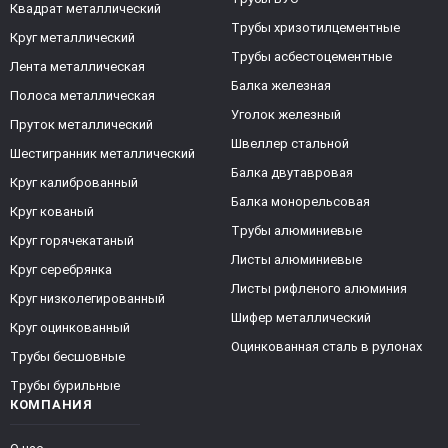
Квадрат металлический
Трубы хризотилцементные
Круг металлический
Трубы асбестоцементные
Лента металлическая
Балка железная
Полоса металлическая
Уголок железный
Пруток металлический
Швеллер стальной
Шестигранник металлический
Балка двутавровая
Круг калиброванный
Балка монорельсовая
Круг кованый
Трубы алюминиевые
Круг горячекатаный
Листы алюминиевые
Круг серебрянка
Листы рифленого алюминия
Круг низколегированный
Шифер металлический
Круг оцинкованный
Оцинкованная сталь в рулонах
Трубы бесшовные
Трубы бурильные
КОМПАНИЯ