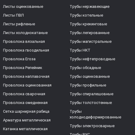
Листы оцинкованные
Трубы нержавеющие
Листы ПВЛ
Трубы котельные
Листы рифленые
Трубы крекинговые
Листы холоднокатаные
Трубы легированные
Проволока вязальная
Трубы магистральные
Проволока гвоздильная
Трубы НКТ
Проволока Егоза
Трубы нефтепроводные
Проволока Репейник
Трубы обсадные
Проволока наплавочная
Трубы оцинкованные
Проволока оцинкованная
Трубы профильные
Проволока сварочная
Трубы спиралешовные
Проволока омедненная
Трубы толстостенные
Сетка шарнирная рабица
Трубы
холоднодеформированные
Арматура металлическая
Трубы электросварные
Катанка металлическая
Трубы ВУС