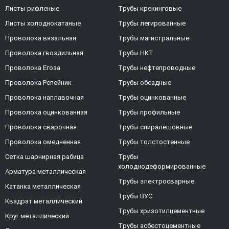
Листы рифленые
Трубы крекинговые
Листы холоднокатаные
Трубы легированные
Проволока вязальная
Трубы магистральные
Проволока гвоздильная
Трубы НКТ
Проволока Егоза
Трубы нефтепроводные
Проволока Репейник
Трубы обсадные
Проволока наплавочная
Трубы оцинкованные
Проволока оцинкованная
Трубы профильные
Проволока сварочная
Трубы спиралешовные
Проволока омедненная
Трубы толстостенные
Сетка шарнирная рабица
Трубы
холоднодеформированные
Арматура металлическая
Трубы электросварные
Катанка металлическая
Трубы ВУС
Квадрат металлический
Трубы хризотилцементные
Круг металлический
Трубы асбестоцементные