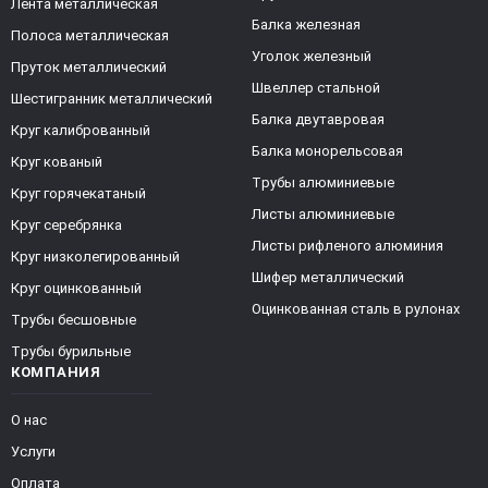
Лента металлическая
Балка железная
Полоса металлическая
Уголок железный
Пруток металлический
Швеллер стальной
Шестигранник металлический
Балка двутавровая
Круг калиброванный
Балка монорельсовая
Круг кованый
Трубы алюминиевые
Круг горячекатаный
Листы алюминиевые
Круг серебрянка
Листы рифленого алюминия
Круг низколегированный
Шифер металлический
Круг оцинкованный
Оцинкованная сталь в рулонах
Трубы бесшовные
Трубы бурильные
КОМПАНИЯ
О нас
Услуги
Оплата