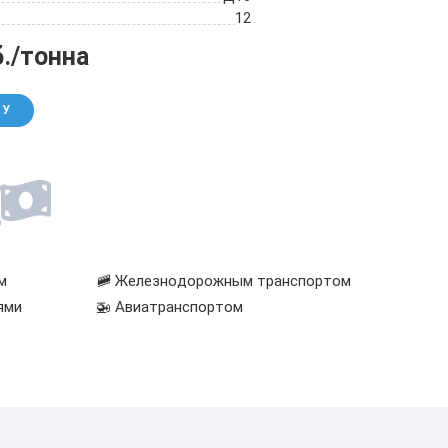
12
б./тонна
НУ
м
🚞 Железнодорожным транспортом
ями
🚁 Авиатранспортом