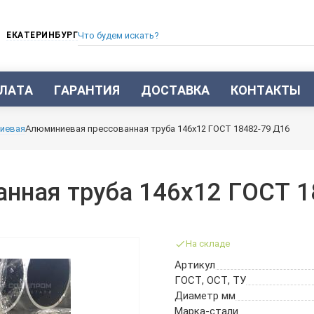
ЕКАТЕРИНБУРГ
ЛАТА
ГАРАНТИЯ
ДОСТАВКА
КОНТАКТЫ
ТРУБА СТАЛЬНАЯ БЕСШОВНАЯ
иевая
Алюминиевая прессованная труба 146х12 ГОСТ 18482-79 Д16
ТРУБА БЕСШОВНАЯ ХОЛОДНОКАТАНАЯ
ТРУБА БЕСШОВНАЯ 12Х18Н10Т
ТРУБА СТАЛЬНАЯ ОЦИНКОВАННАЯ
нная труба 146х12 ГОСТ 1
ТРУБА ТОЛСТОСТЕННАЯ
ТРУБА ЭЛЕКТРОСВАРНАЯ СТАЛЬНАЯ
ТРУБА ВОДОГАЗОПРОВОДНАЯ ВГП
На складе
ТРУБА ПРОФИЛЬНАЯ
Артикул
ТРУБА ЛЕГИРОВАННАЯ
ГОСТ, ОСТ, ТУ
ТРУБЫ ИЗ УГЛЕРОДИСТОЙ СТАЛИ
Диаметр мм
ТРУБА ГАЗЛИФТНАЯ
Марка-стали