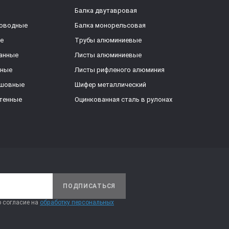
Балка двутавровая
роводные
Балка монорельсовая
е
Трубы алюминиевые
анные
Листы алюминиевые
ьные
Листы рифленого алюминия
ешовные
Шифер металлический
тенные
Оцинкованная сталь в рулонах
ПОДПИСАТЬСЯ
 согласие на
обработку персональных