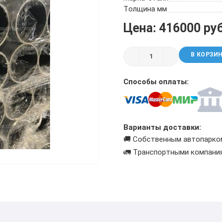
ТРУБА БУРИЛЬНАЯ СБТМ, ТБСУ
Толщина мм
ТРУБА КОТЕЛЬНАЯ
Цена: 416000 ру
ТРУБА КРЕКИНГОВАЯ
ТРУБА МАГИСТРАЛЬНАЯ
В КОРЗИ
ТРУБА НАСОСНО-КОМПРЕССОРНАЯ (НКТ)
ТРУБА НЕФТЕПРОВОДНАЯ
Способы оплаты:
ТРУБА ОБСАДНАЯ
ТРУБА СПИРАЛЕШОВНАЯ
ТРУБЫ СТАЛЬНЫЕ ЛЕЖАЛЫЕ Б/У
ТРУБА ВОССТАНОВЛЕННАЯ
Варианты доставки:
ТРУБЫ В ВУС ИЗОЛЯЦИИ
🚚 Собственным автопарко
🚛 Транспортными компани