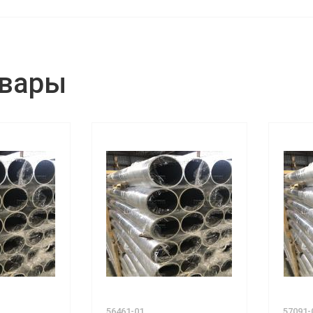
овары
56461-01
57091-