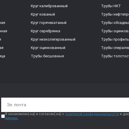
Круг калиброванный
Трубы НКТ
Круг кованый
Трубы нефтеп
ная
Круг горячекатаный
Трубы обсадны
нная
Круг серебрянка
Трубы оцинков
я
Круг низколегированный
Трубы профил
ая
Круг оцинкованный
Трубы спирал
ица
Трубы бесшовные
Трубы толстос
Я ознакомлен(-на) и согласен(-на) с
политикой конфиденциальности
и даю
данных.