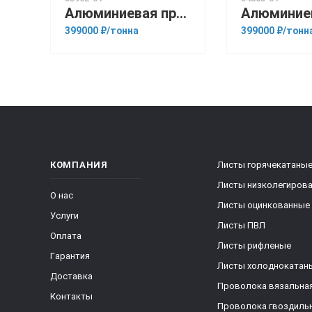
Алюминиевая прессованная труба 100х22 ГОСТ 18482-79 АМГ3М
399000 ₽/тонна
399000 ₽/тонн
КОМПАНИЯ
Листы горячекатаны
Листы низколегиров
О нас
Листы оцинкованные
Услуги
Листы ПВЛ
Оплата
Листы рифленые
Гарантия
Листы холоднокатан
Доставка
Проволока вязальна
Контакты
Проволока гвоздиль