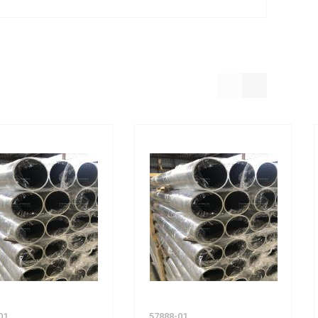
01
57888-01