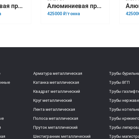
Алюминиевая прессованная труба 125х10 ГОСТ 18482-79 АМг6
Алюминиевая прессованная труба 20х1,5 ОСТ 1.92048-90 АМГ3М
а
425000 ₽/тонна
42500
е
Арматура металлическая
Трубы бурильн
анные
Катанка металлическая
Трубы ВГП
Квадрат металлический
Трубы газлифт
Круг металлический
Трубы нержав
Лента металлическая
Трубы котельн
ые
Полоса металлическая
Трубы крекинг
я
Пруток металлический
Трубы легиров
ная
Шестигранник металлический
Трубы магистр