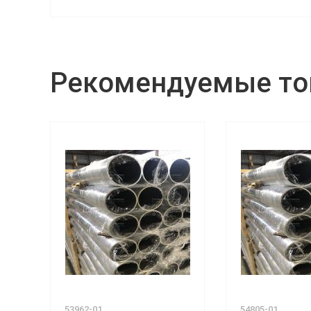
Рекомендуемые т
53962-01
54805-01