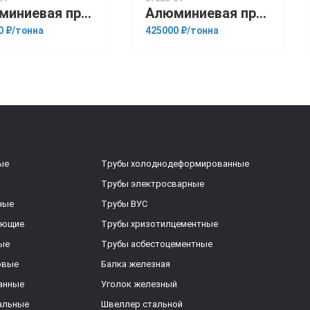
Алюминиевая прессованная труба 28х6 ОСТ 1.92048-90 1561
Алюминиевая прессованная труба 40х6 ГОСТ 18482-79 АМГ6М
0 ₽/тонна
425000 ₽/тонна
ые
Трубы холоднодеформированные
Трубы электросварные
ные
Трубы ВУС
еющие
Трубы хризотилцементные
ые
Трубы асбестоцементные
овые
Балка железная
анные
Уголок железный
альные
Швеллер стальной