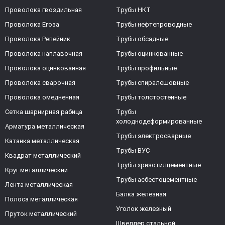
Проволока гвоздильная
Трубы НКТ
Проволока Егоза
Трубы нефтепроводные
Проволока Репейник
Трубы обсадные
Проволока наплавочная
Трубы оцинкованные
Проволока оцинкованная
Трубы профильные
Проволока сварочная
Трубы спиралешовные
Проволока омедненная
Трубы толстостенные
Сетка шарнирная рабица
Трубы
холоднодеформированные
Арматура металлическая
Трубы электросварные
Катанка металлическая
Трубы ВУС
Квадрат металлический
Трубы хризотилцементные
Круг металлический
Трубы асбестоцементные
Лента металлическая
Балка железная
Полоса металлическая
Уголок железный
Пруток металлический
Швеллер стальной