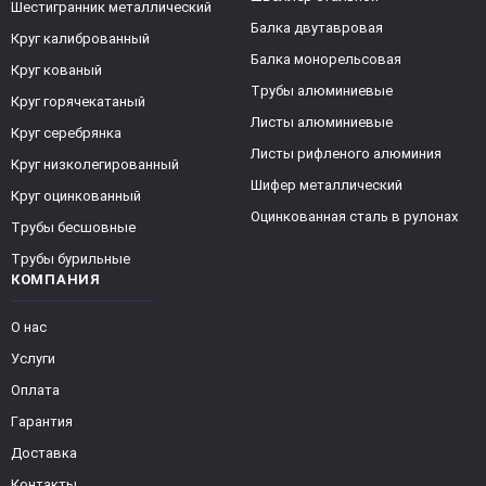
Шестигранник металлический
Балка двутавровая
Круг калиброванный
Балка монорельсовая
Круг кованый
Трубы алюминиевые
Круг горячекатаный
Листы алюминиевые
Круг серебрянка
Листы рифленого алюминия
Круг низколегированный
Шифер металлический
Круг оцинкованный
Оцинкованная сталь в рулонах
Трубы бесшовные
Трубы бурильные
КОМПАНИЯ
О нас
Услуги
Оплата
Гарантия
Доставка
Контакты