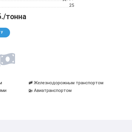
25
б./тонна
НУ
м
🚞 Железнодорожным транспортом
ями
🚁 Авиатранспортом