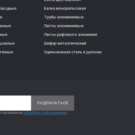
роводные
Балка монорельсовая
е
Трубы алюминиевые
анные
Листы алюминиевые
ьные
Листы рифленого алюминия
ешовные
Шифер металлический
тенные
Оцинкованная сталь в рулонах
ПОДПИСАТЬСЯ
 согласие на
обработку персональных