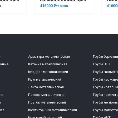
а
416000 ₽/тонна
41600
е
Арматура металлическая
Трубы бурильн
анные
Катанка металлическая
Трубы ВГП
Квадрат металлический
Трубы газлифт
Круг металлический
Трубы нержав
Лента металлическая
Трубы котельн
ые
Полоса металлическая
Трубы крекинг
я
Пруток металлический
Трубы легиров
ная
Шестигранник металлический
Трубы магистр
Круг калиброванный
Трубы НКТ