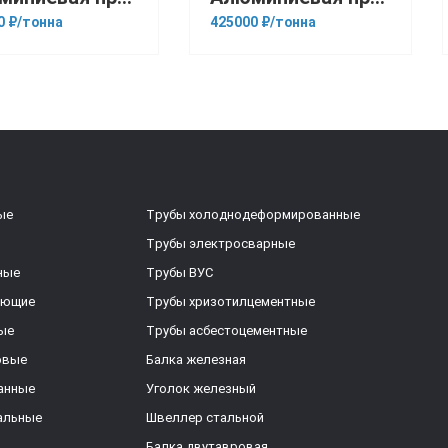
0 ₽/тонна
425000 ₽/тонна
ые
Трубы холоднодеформированные
Трубы электросварные
ные
Трубы ВУС
еющие
Трубы хризотилцементные
ые
Трубы асбестоцементные
овые
Балка железная
анные
Уголок железный
альные
Швеллер стальной
Балка двутавровая