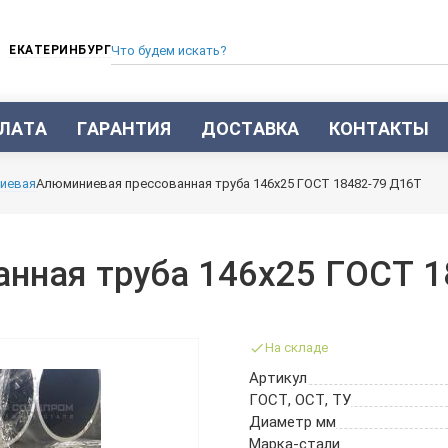
ЕКАТЕРИНБУРГ
ЛАТА
ГАРАНТИЯ
ДОСТАВКА
КОНТАКТЫ
ТРУБА СТАЛЬНАЯ БЕСШОВНАЯ
иевая
Алюминиевая прессованная труба 146х25 ГОСТ 18482-79 Д16Т
ТРУБА БЕСШОВНАЯ ХОЛОДНОКАТАНАЯ
ТРУБА БЕСШОВНАЯ 12Х18Н10Т
ТРУБА СТАЛЬНАЯ ОЦИНКОВАННАЯ
нная труба 146х25 ГОСТ 1
ТРУБА ТОЛСТОСТЕННАЯ
ТРУБА ЭЛЕКТРОСВАРНАЯ СТАЛЬНАЯ
ТРУБА ВОДОГАЗОПРОВОДНАЯ ВГП
На складе
ТРУБА ПРОФИЛЬНАЯ
Артикул
ТРУБА ЛЕГИРОВАННАЯ
ГОСТ, ОСТ, ТУ
ТРУБЫ ИЗ УГЛЕРОДИСТОЙ СТАЛИ
Диаметр мм
ТРУБА ГАЗЛИФТНАЯ
Марка-стали