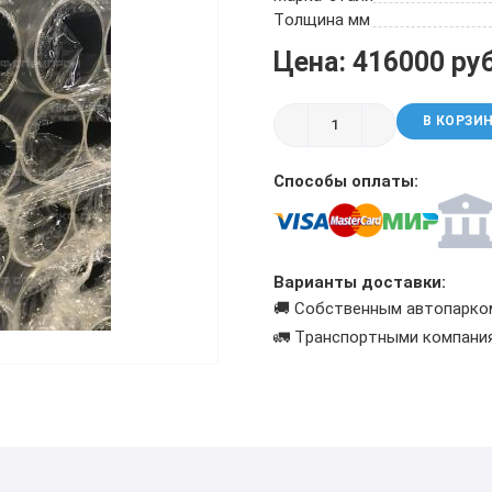
ТРУБА БУРИЛЬНАЯ СБТМ, ТБСУ
Толщина мм
ТРУБА КОТЕЛЬНАЯ
Цена: 416000 ру
ТРУБА КРЕКИНГОВАЯ
ТРУБА МАГИСТРАЛЬНАЯ
В КОРЗИ
ТРУБА НАСОСНО-КОМПРЕССОРНАЯ (НКТ)
ТРУБА НЕФТЕПРОВОДНАЯ
Способы оплаты:
ТРУБА ОБСАДНАЯ
ТРУБА СПИРАЛЕШОВНАЯ
ТРУБЫ СТАЛЬНЫЕ ЛЕЖАЛЫЕ Б/У
ТРУБА ВОССТАНОВЛЕННАЯ
Варианты доставки:
ТРУБЫ В ВУС ИЗОЛЯЦИИ
🚚 Собственным автопарко
🚛 Транспортными компани