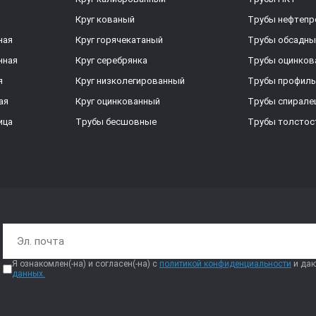
Круг кованый
Трубы нефтеп
ная
Круг горячекатаный
Трубы обсадны
нная
Круг серебрянка
Трубы оцинков
я
Круг низколегированный
Трубы профил
ая
Круг оцинкованный
Трубы спирал
ица
Трубы бесшовные
Трубы толстос
Я ознакомлен(-на) и согласен(-на) с
политикой конфиденциальности
и даю
данных.