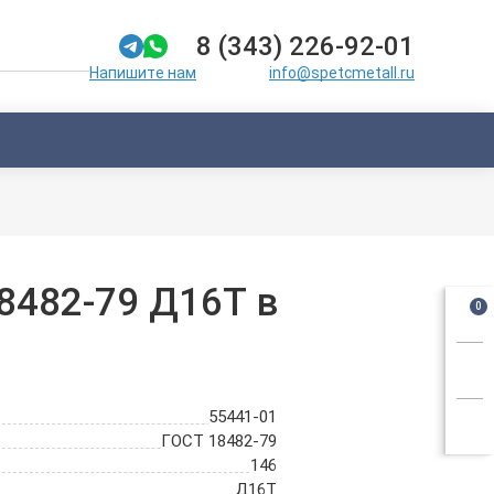
8 (343) 226-92-01
info@spetcmetall.ru
Напишите нам
8482-79 Д16Т в
0
55441-01
ГОСТ 18482-79
146
Д16Т