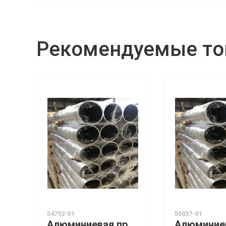
Рекомендуемые т
54792-01
55037-01
Алюминиевая прессованная труба 130х20 ОСТ 1.92048-90 АМГ5М