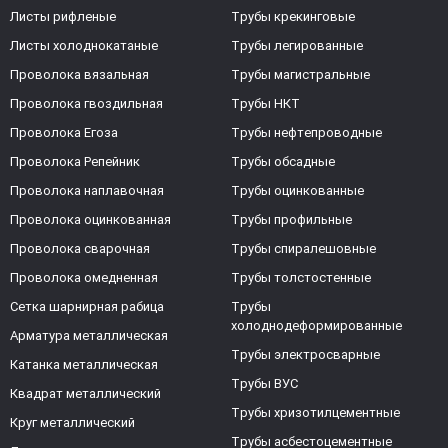
Листы рифленые
Трубы крекинговые
Листы холоднокатаные
Трубы легированные
Проволока вязальная
Трубы магистральные
Проволока гвоздильная
Трубы НКТ
Проволока Егоза
Трубы нефтепроводные
Проволока Репейник
Трубы обсадные
Проволока наплавочная
Трубы оцинкованные
Проволока оцинкованная
Трубы профильные
Проволока сварочная
Трубы спиралешовные
Проволока омедненная
Трубы толстостенные
Сетка шарнирная рабица
Трубы
холоднодеформированные
Арматура металлическая
Трубы электросварные
Катанка металлическая
Трубы ВУС
Квадрат металлический
Трубы хризотилцементные
Круг металлический
Трубы асбестоцементные