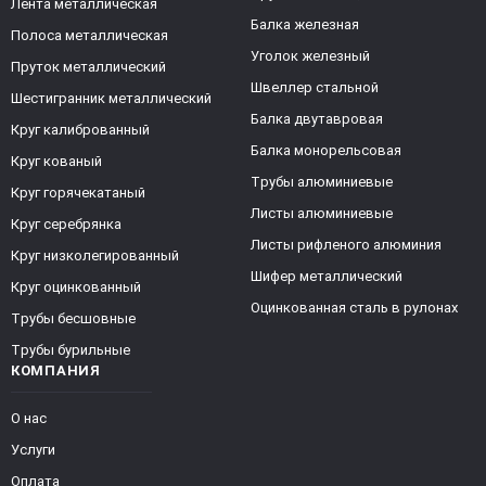
Лента металлическая
Балка железная
Полоса металлическая
Уголок железный
Пруток металлический
Швеллер стальной
Шестигранник металлический
Балка двутавровая
Круг калиброванный
Балка монорельсовая
Круг кованый
Трубы алюминиевые
Круг горячекатаный
Листы алюминиевые
Круг серебрянка
Листы рифленого алюминия
Круг низколегированный
Шифер металлический
Круг оцинкованный
Оцинкованная сталь в рулонах
Трубы бесшовные
Трубы бурильные
КОМПАНИЯ
О нас
Услуги
Оплата