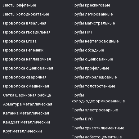
Листы рифленые
Трубы крекинговые
Листы холоднокатаные
Трубы легированные
Проволока вязальная
Трубы магистральные
Проволока гвоздильная
Трубы НКТ
Проволока Егоза
Трубы нефтепроводные
Проволока Репейник
Трубы обсадные
Проволока наплавочная
Трубы оцинкованные
Проволока оцинкованная
Трубы профильные
Проволока сварочная
Трубы спиралешовные
Проволока омедненная
Трубы толстостенные
Сетка шарнирная рабица
Трубы
холоднодеформированные
Арматура металлическая
Трубы электросварные
Катанка металлическая
Трубы ВУС
Квадрат металлический
Трубы хризотилцементные
Круг металлический
Трубы асбестоцементные