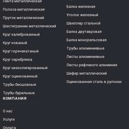
Лента металлическая
Балка железная
Полоса металлическая
Уголок железный
Пруток металлический
Швеллер стальной
Шестигранник металлический
Балка двутавровая
Круг калиброванный
Балка монорельсовая
Круг кованый
Трубы алюминиевые
Круг горячекатаный
Листы алюминиевые
Круг серебрянка
Листы рифленого алюминия
Круг низколегированный
Шифер металлический
Круг оцинкованный
Оцинкованная сталь в рулонах
Трубы бесшовные
Трубы бурильные
КОМПАНИЯ
О нас
Услуги
Оплата