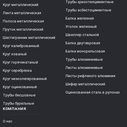
Трубы хризотилцементные
Круг металлический
Трубы асбестоцементные
Лента металлическая
Балка железная
Полоса металлическая
Уголок железный
Пруток металлический
Швеллер стальной
Шестигранник металлический
Балка двутавровая
Круг калиброванный
Балка монорельсовая
Круг кованый
Трубы алюминиевые
Круг горячекатаный
Листы алюминиевые
Круг серебрянка
Листы рифленого алюминия
Круг низколегированный
Шифер металлический
Круг оцинкованный
Оцинкованная сталь в рулонах
Трубы бесшовные
Трубы бурильные
КОМПАНИЯ
О нас