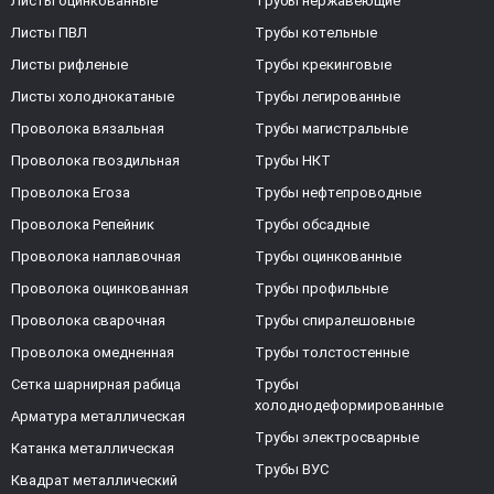
Листы оцинкованные
Трубы нержавеющие
Листы ПВЛ
Трубы котельные
Листы рифленые
Трубы крекинговые
Листы холоднокатаные
Трубы легированные
Проволока вязальная
Трубы магистральные
Проволока гвоздильная
Трубы НКТ
Проволока Егоза
Трубы нефтепроводные
Проволока Репейник
Трубы обсадные
Проволока наплавочная
Трубы оцинкованные
Проволока оцинкованная
Трубы профильные
Проволока сварочная
Трубы спиралешовные
Проволока омедненная
Трубы толстостенные
Сетка шарнирная рабица
Трубы
холоднодеформированные
Арматура металлическая
Трубы электросварные
Катанка металлическая
Трубы ВУС
Квадрат металлический