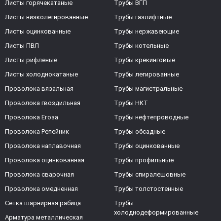
Листы горячекатаные
Трубы ВГП
Листы низколегированные
Трубы газлифтные
Листы оцинкованные
Трубы нержавеющие
Листы ПВЛ
Трубы котельные
Листы рифленые
Трубы крекинговые
Листы холоднокатаные
Трубы легированные
Проволока вязальная
Трубы магистральные
Проволока гвоздильная
Трубы НКТ
Проволока Егоза
Трубы нефтепроводные
Проволока Репейник
Трубы обсадные
Проволока наплавочная
Трубы оцинкованные
Проволока оцинкованная
Трубы профильные
Проволока сварочная
Трубы спиралешовные
Проволока омедненная
Трубы толстостенные
Сетка шарнирная рабица
Трубы
холоднодеформированные
Арматура металлическая