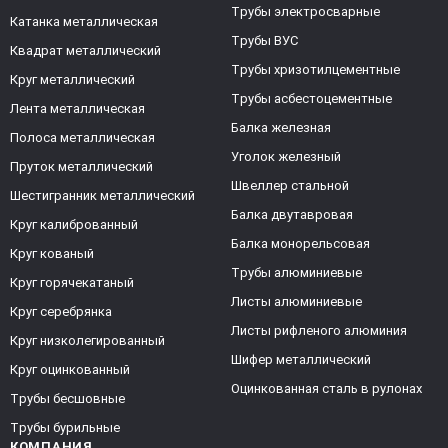
Трубы электросварные
Катанка металлическая
Трубы ВУС
Квадрат металлический
Трубы хризотилцементные
Круг металлический
Трубы асбестоцементные
Лента металлическая
Балка железная
Полоса металлическая
Уголок железный
Пруток металлический
Швеллер стальной
Шестигранник металлический
Балка двутавровая
Круг калиброванный
Балка монорельсовая
Круг кованый
Трубы алюминиевые
Круг горячекатаный
Листы алюминиевые
Круг серебрянка
Листы рифленого алюминия
Круг низколегированный
Шифер металлический
Круг оцинкованный
Оцинкованная сталь в рулонах
Трубы бесшовные
Трубы бурильные
КОМПАНИЯ