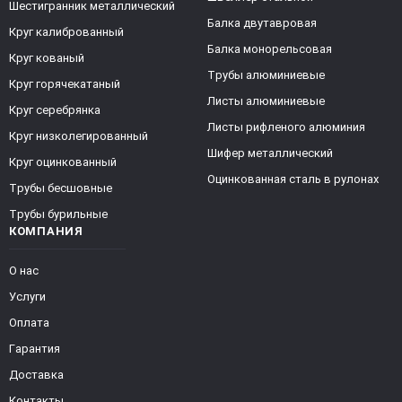
Шестигранник металлический
Балка двутавровая
Круг калиброванный
Балка монорельсовая
Круг кованый
Трубы алюминиевые
Круг горячекатаный
Листы алюминиевые
Круг серебрянка
Листы рифленого алюминия
Круг низколегированный
Шифер металлический
Круг оцинкованный
Оцинкованная сталь в рулонах
Трубы бесшовные
Трубы бурильные
КОМПАНИЯ
О нас
Услуги
Оплата
Гарантия
Доставка
Контакты