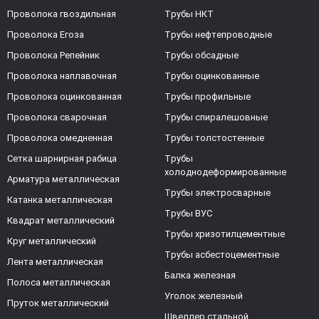
Проволока гвоздильная
Трубы НКТ
Проволока Егоза
Трубы нефтепроводные
Проволока Репейник
Трубы обсадные
Проволока наплавочная
Трубы оцинкованные
Проволока оцинкованная
Трубы профильные
Проволока сварочная
Трубы спиралешовные
Проволока омедненная
Трубы толстостенные
Сетка шарнирная рабица
Трубы
холоднодеформированные
Арматура металлическая
Трубы электросварные
Катанка металлическая
Трубы ВУС
Квадрат металлический
Трубы хризотилцементные
Круг металлический
Трубы асбестоцементные
Лента металлическая
Балка железная
Полоса металлическая
Уголок железный
Пруток металлический
Швеллер стальной