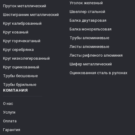
Уголок железный
Пруток металлический
Швеллер стальной
Шестигранник металлический
Балка двутавровая
Круг калиброванный
Балка монорельсовая
Круг кованый
Трубы алюминиевые
Круг горячекатаный
Листы алюминиевые
Круг серебрянка
Листы рифленого алюминия
Круг низколегированный
Шифер металлический
Круг оцинкованный
Оцинкованная сталь в рулонах
Трубы бесшовные
Трубы бурильные
КОМПАНИЯ
О нас
Услуги
Оплата
Гарантия