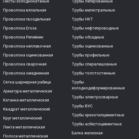
Листы холоднокатаные
Трубы легированные
Проволока вязальная
Трубы магистральные
Проволока гвоздильная
Трубы НКТ
Проволока Егоза
Трубы нефтепроводные
Проволока Репейник
Трубы обсадные
Проволока наплавочная
Трубы оцинкованные
Проволока оцинкованная
Трубы профильные
Проволока сварочная
Трубы спиралешовные
Проволока омедненная
Трубы толстостенные
Сетка шарнирная рабица
Трубы
холоднодеформированные
Арматура металлическая
Трубы электросварные
Катанка металлическая
Трубы ВУС
Квадрат металлический
Трубы хризотилцементные
Круг металлический
Трубы асбестоцементные
Лента металлическая
Балка железная
Полоса металлическая