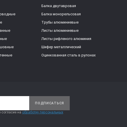
Балка двутавровая
роводные
Балка монорельсовая
е
Трубы алюминиевые
анные
Листы алюминиевые
ьные
Листы рифленого алюминия
ешовные
Шифер металлический
тенные
Оцинкованная сталь в рулонах
ПОДПИСАТЬСЯ
 согласие на
обработку персональных