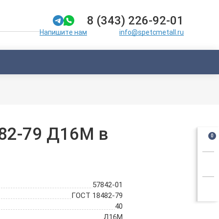
8 (343) 226-92-01
info@spetcmetall.ru
Напишите нам
82-79 Д16М в
0
57842-01
ГОСТ 18482-79
40
Д16М