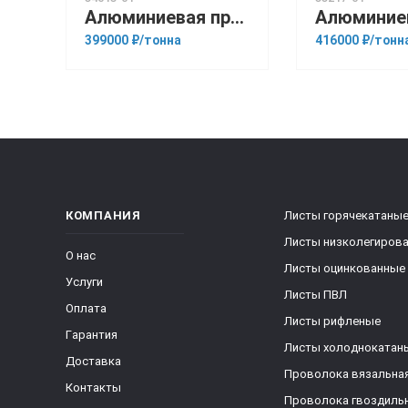
Алюминиевая прессованная труба 100х22 ГОСТ 18482-79 АМг6
399000 ₽/тонна
416000 ₽/тонн
КОМПАНИЯ
Листы горячекатаны
Листы низколегиров
О нас
Листы оцинкованные
Услуги
Листы ПВЛ
Оплата
Листы рифленые
Гарантия
Листы холоднокатан
Доставка
Проволока вязальна
Контакты
Проволока гвоздиль