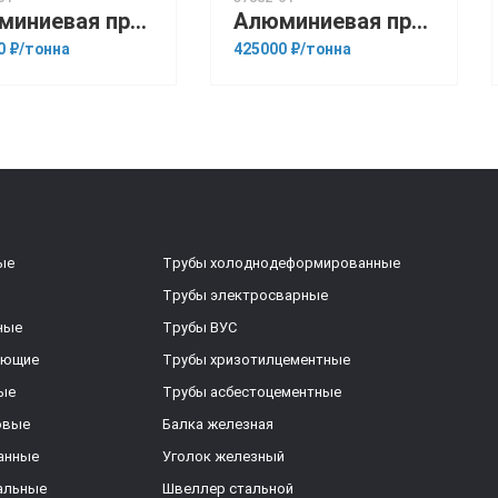
Алюминиевая прессованная труба 16х1,5 ОСТ 1.92048-90 Д16Т
Алюминиевая прессованная труба 40х6 ГОСТ 18482-79 АМГ3М
0 ₽/тонна
425000 ₽/тонна
ые
Трубы холоднодеформированные
Трубы электросварные
ные
Трубы ВУС
еющие
Трубы хризотилцементные
ые
Трубы асбестоцементные
овые
Балка железная
анные
Уголок железный
альные
Швеллер стальной