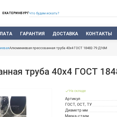
ЕКАТЕРИНБУРГ
ЛАТА
ГАРАНТИЯ
ДОСТАВКА
КОНТАКТЫ
ТРУБА СТАЛЬНАЯ БЕСШОВНАЯ
иевая
Алюминиевая прессованная труба 40х4 ГОСТ 18482-79 Д16М
ТРУБА БЕСШОВНАЯ ХОЛОДНОКАТАНАЯ
ТРУБА БЕСШОВНАЯ 12Х18Н10Т
ТРУБА СТАЛЬНАЯ ОЦИНКОВАННАЯ
нная труба 40х4 ГОСТ 184
ТРУБА ТОЛСТОСТЕННАЯ
ТРУБА ЭЛЕКТРОСВАРНАЯ СТАЛЬНАЯ
ТРУБА ВОДОГАЗОПРОВОДНАЯ ВГП
На складе
ТРУБА ПРОФИЛЬНАЯ
Артикул
ТРУБА ЛЕГИРОВАННАЯ
ГОСТ, ОСТ, ТУ
ТРУБЫ ИЗ УГЛЕРОДИСТОЙ СТАЛИ
Диаметр мм
ТРУБА ГАЗЛИФТНАЯ
Марка-стали