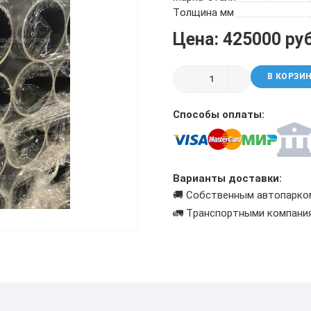
ТРУБА БУРИЛЬНАЯ СБТМ, ТБСУ
Толщина мм
ТРУБА КОТЕЛЬНАЯ
Цена: 425000 ру
ТРУБА КРЕКИНГОВАЯ
ТРУБА МАГИСТРАЛЬНАЯ
В КОРЗИ
ТРУБА НАСОСНО-КОМПРЕССОРНАЯ (НКТ)
ТРУБА НЕФТЕПРОВОДНАЯ
Способы оплаты:
ТРУБА ОБСАДНАЯ
ТРУБА СПИРАЛЕШОВНАЯ
ТРУБЫ СТАЛЬНЫЕ ЛЕЖАЛЫЕ Б/У
ТРУБА ВОССТАНОВЛЕННАЯ
Варианты доставки:
ТРУБЫ В ВУС ИЗОЛЯЦИИ
🚚 Собственным автопарко
🚛 Транспортными компани