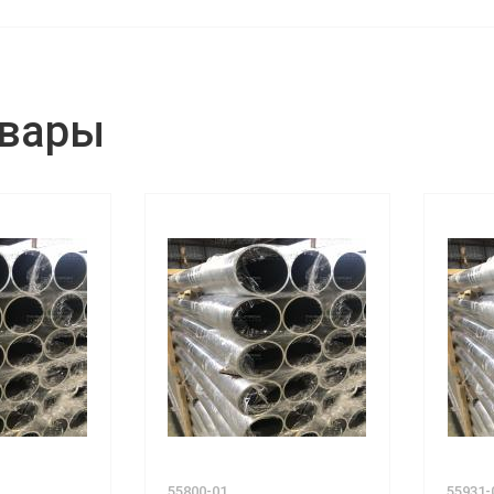
овары
55800-01
55931-