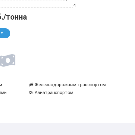
4
б./тонна
НУ
м
🚞 Железнодорожным транспортом
ями
🚁 Авиатранспортом