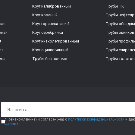
Круг калиброванный
Трубы НКТ
Круг кованый
Трубы нефтеп
ная
Круг горячекатаный
Трубы обсадны
нная
Круг серебрянка
Трубы оцинков
я
Круг низколегированный
Трубы профил
ая
Круг оцинкованный
Трубы спирал
ица
Трубы бесшовные
Трубы толстос
Я ознакомлен(-на) и согласен(-на) с
политикой конфиденциальности
и даю
данных.