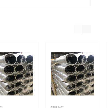
01
57882-01