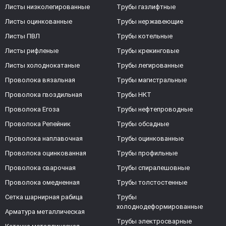
Листы низколегированные
Трубы газлифтные
Листы оцинкованные
Трубы нержавеющие
Листы ПВЛ
Трубы котельные
Листы рифленые
Трубы крекинговые
Листы холоднокатаные
Трубы легированные
Проволока вязальная
Трубы магистральные
Проволока гвоздильная
Трубы НКТ
Проволока Егоза
Трубы нефтепроводные
Проволока Репейник
Трубы обсадные
Проволока наплавочная
Трубы оцинкованные
Проволока оцинкованная
Трубы профильные
Проволока сварочная
Трубы спиралешовные
Проволока омедненная
Трубы толстостенные
Сетка шарнирная рабица
Трубы
холоднодеформированные
Арматура металлическая
Трубы электросварные