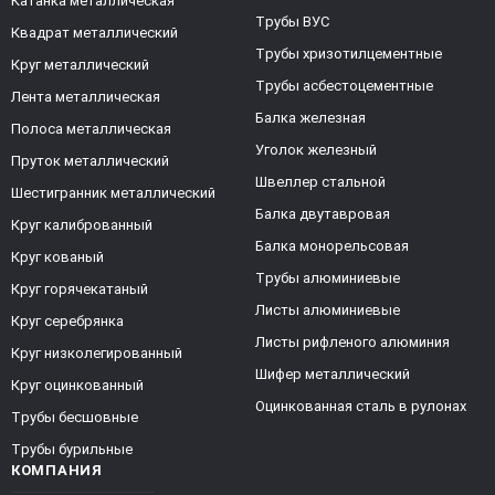
Катанка металлическая
Трубы ВУС
Квадрат металлический
Трубы хризотилцементные
Круг металлический
Трубы асбестоцементные
Лента металлическая
Балка железная
Полоса металлическая
Уголок железный
Пруток металлический
Швеллер стальной
Шестигранник металлический
Балка двутавровая
Круг калиброванный
Балка монорельсовая
Круг кованый
Трубы алюминиевые
Круг горячекатаный
Листы алюминиевые
Круг серебрянка
Листы рифленого алюминия
Круг низколегированный
Шифер металлический
Круг оцинкованный
Оцинкованная сталь в рулонах
Трубы бесшовные
Трубы бурильные
КОМПАНИЯ