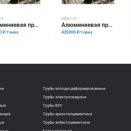
01
58061-01
Алюминиевая прессованная труба 25х4 ГОСТ 18482-79 АМГ2М
Алюминиевая прессованная труба 42х8 ОСТ 1.92048-90 1915
0 ₽/тонна
425000 ₽/тонна
ые
Трубы холоднодеформированные
Трубы электросварные
ные
Трубы ВУС
еющие
Трубы хризотилцементные
ые
Трубы асбестоцементные
овые
Балка железная