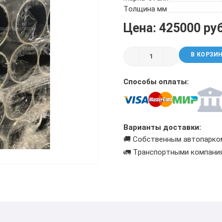
ТРУБА БУРИЛЬНАЯ СБТМ, ТБСУ
Толщина мм
ТРУБА КОТЕЛЬНАЯ
Цена: 425000 ру
ТРУБА КРЕКИНГОВАЯ
ТРУБА МАГИСТРАЛЬНАЯ
В КОРЗИ
ТРУБА НАСОСНО-КОМПРЕССОРНАЯ (НКТ)
ТРУБА НЕФТЕПРОВОДНАЯ
Способы оплаты:
ТРУБА ОБСАДНАЯ
ТРУБА СПИРАЛЕШОВНАЯ
ТРУБЫ СТАЛЬНЫЕ ЛЕЖАЛЫЕ Б/У
ТРУБА ВОССТАНОВЛЕННАЯ
Варианты доставки:
ТРУБЫ В ВУС ИЗОЛЯЦИИ
🚚 Собственным автопарко
🚛 Транспортными компани