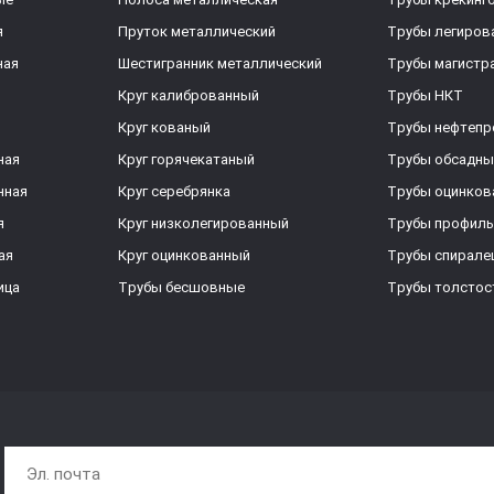
я
Пруток металлический
Трубы легиров
ная
Шестигранник металлический
Трубы магистр
Круг калиброванный
Трубы НКТ
Круг кованый
Трубы нефтеп
ная
Круг горячекатаный
Трубы обсадны
нная
Круг серебрянка
Трубы оцинков
я
Круг низколегированный
Трубы профил
ая
Круг оцинкованный
Трубы спирал
ица
Трубы бесшовные
Трубы толстос