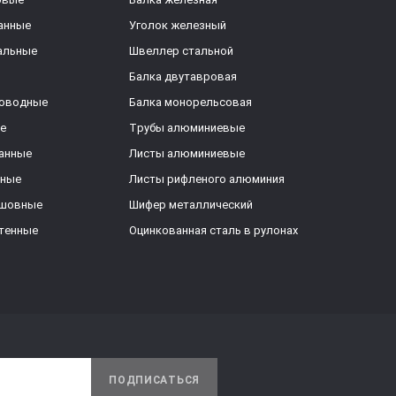
анные
Уголок железный
альные
Швеллер стальной
Балка двутавровая
роводные
Балка монорельсовая
е
Трубы алюминиевые
анные
Листы алюминиевые
ьные
Листы рифленого алюминия
ешовные
Шифер металлический
тенные
Оцинкованная сталь в рулонах
ПОДПИСАТЬСЯ