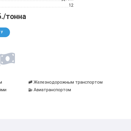
12
б./тонна
НУ
м
🚞 Железнодорожным транспортом
ями
🚁 Авиатранспортом