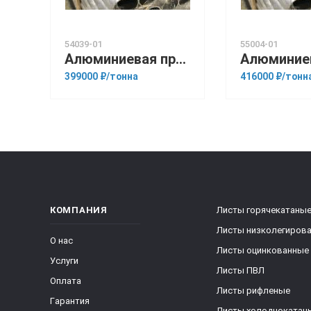
54039-01
55004-01
Алюминиевая прессованная труба 100х25 ГОСТ 18482-79 АМг6
399000 ₽/тонна
416000 ₽/тонн
КОМПАНИЯ
Листы горячекатаны
Листы низколегиров
О нас
Листы оцинкованные
Услуги
Листы ПВЛ
Оплата
Листы рифленые
Гарантия
Листы холоднокатан