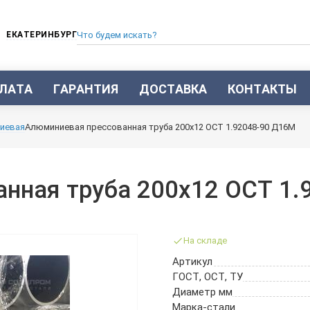
ЕКАТЕРИНБУРГ
ЛАТА
ГАРАНТИЯ
ДОСТАВКА
КОНТАКТЫ
ТРУБА СТАЛЬНАЯ БЕСШОВНАЯ
иевая
Алюминиевая прессованная труба 200х12 ОСТ 1.92048-90 Д16М
ТРУБА БЕСШОВНАЯ ХОЛОДНОКАТАНАЯ
ТРУБА БЕСШОВНАЯ 12Х18Н10Т
ТРУБА СТАЛЬНАЯ ОЦИНКОВАННАЯ
нная труба 200х12 ОСТ 1.
ТРУБА ТОЛСТОСТЕННАЯ
ТРУБА ЭЛЕКТРОСВАРНАЯ СТАЛЬНАЯ
ТРУБА ВОДОГАЗОПРОВОДНАЯ ВГП
На складе
ТРУБА ПРОФИЛЬНАЯ
Артикул
ТРУБА ЛЕГИРОВАННАЯ
ГОСТ, ОСТ, ТУ
ТРУБЫ ИЗ УГЛЕРОДИСТОЙ СТАЛИ
Диаметр мм
ТРУБА ГАЗЛИФТНАЯ
Марка-стали