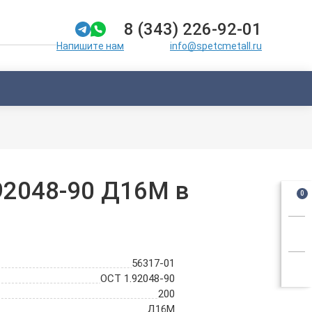
8 (343) 226-92-01
info@spetcmetall.ru
Напишите нам
92048-90 Д16М в
0
56317-01
ОСТ 1.92048-90
200
Д16М