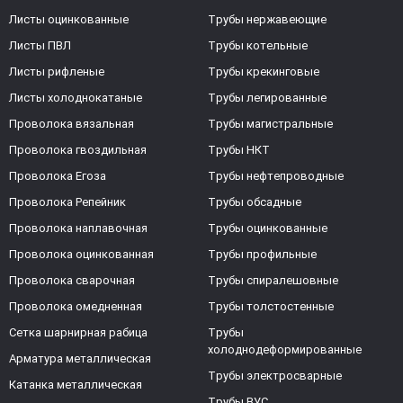
Листы оцинкованные
Трубы нержавеющие
Листы ПВЛ
Трубы котельные
Листы рифленые
Трубы крекинговые
Листы холоднокатаные
Трубы легированные
Проволока вязальная
Трубы магистральные
Проволока гвоздильная
Трубы НКТ
Проволока Егоза
Трубы нефтепроводные
Проволока Репейник
Трубы обсадные
Проволока наплавочная
Трубы оцинкованные
Проволока оцинкованная
Трубы профильные
Проволока сварочная
Трубы спиралешовные
Проволока омедненная
Трубы толстостенные
Сетка шарнирная рабица
Трубы
холоднодеформированные
Арматура металлическая
Трубы электросварные
Катанка металлическая
Трубы ВУС