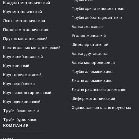
Квадрат металлический
Трубы хризотилцементные
Круг металлический
Трубы асбестоцементные
Лента металлическая
Балка железная
Полоса металлическая
Уголок железный
Пруток металлический
Швеллер стальной
Шестигранник металлический
Балка двутавровая
Круг калиброванный
Балка монорельсовая
Круг кованый
Трубы алюминиевые
Круг горячекатаный
Листы алюминиевые
Круг серебрянка
Листы рифленого алюминия
Круг низколегированный
Шифер металлический
Круг оцинкованный
Оцинкованная сталь в рулонах
Трубы бесшовные
Трубы бурильные
КОМПАНИЯ