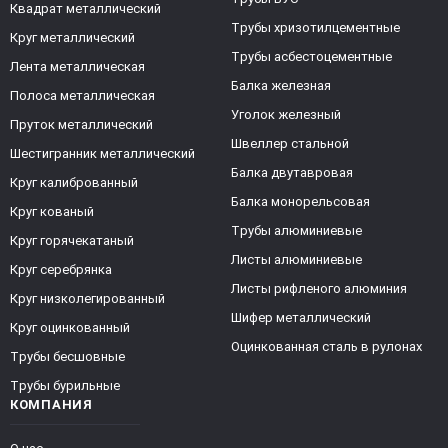
Квадрат металлический
Трубы хризотилцементные
Круг металлический
Трубы асбестоцементные
Лента металлическая
Балка железная
Полоса металлическая
Уголок железный
Пруток металлический
Швеллер стальной
Шестигранник металлический
Балка двутавровая
Круг калиброванный
Балка монорельсовая
Круг кованый
Трубы алюминиевые
Круг горячекатаный
Листы алюминиевые
Круг серебрянка
Листы рифленого алюминия
Круг низколегированный
Шифер металлический
Круг оцинкованный
Оцинкованная сталь в рулонах
Трубы бесшовные
Трубы бурильные
КОМПАНИЯ