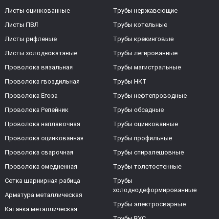
Листы оцинкованные
Трубы нержавеющие
Листы ПВЛ
Трубы котельные
Листы рифленые
Трубы крекинговые
Листы холоднокатаные
Трубы легированные
Проволока вязальная
Трубы магистральные
Проволока гвоздильная
Трубы НКТ
Проволока Егоза
Трубы нефтепроводные
Проволока Репейник
Трубы обсадные
Проволока наплавочная
Трубы оцинкованные
Проволока оцинкованная
Трубы профильные
Проволока сварочная
Трубы спиралешовные
Проволока омедненная
Трубы толстостенные
Сетка шарнирная рабица
Трубы
холоднодеформированные
Арматура металлическая
Трубы электросварные
Катанка металлическая
Трубы ВУС