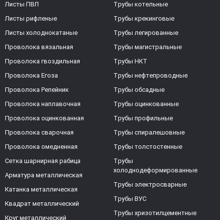
Листы ПВЛ
Трубы котельные
Листы рифленые
Трубы крекинговые
Листы холоднокатаные
Трубы легированные
Проволока вязальная
Трубы магистральные
Проволока гвоздильная
Трубы НКТ
Проволока Егоза
Трубы нефтепроводные
Проволока Репейник
Трубы обсадные
Проволока наплавочная
Трубы оцинкованные
Проволока оцинкованная
Трубы профильные
Проволока сварочная
Трубы спиралешовные
Проволока омедненная
Трубы толстостенные
Сетка шарнирная рабица
Трубы
холоднодеформированные
Арматура металлическая
Трубы электросварные
Катанка металлическая
Трубы ВУС
Квадрат металлический
Трубы хризотилцементные
Круг металлический