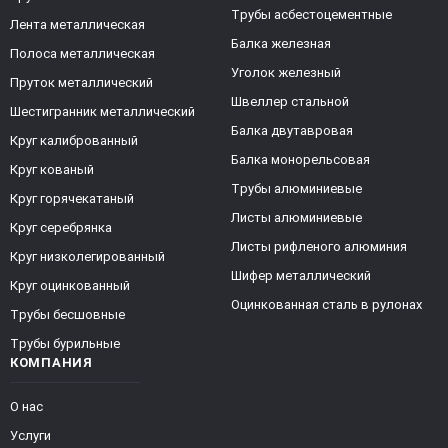
Трубы асбестоцементные
Лента металлическая
Балка железная
Полоса металлическая
Уголок железный
Пруток металлический
Швеллер стальной
Шестигранник металлический
Балка двутавровая
Круг калиброванный
Балка монорельсовая
Круг кованый
Трубы алюминиевые
Круг горячекатаный
Листы алюминиевые
Круг серебрянка
Листы рифленого алюминия
Круг низколегированный
Шифер металлический
Круг оцинкованный
Оцинкованная сталь в рулонах
Трубы бесшовные
Трубы бурильные
КОМПАНИЯ
О нас
Услуги