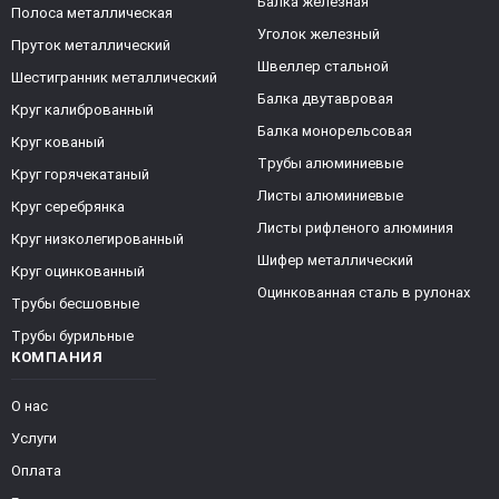
Балка железная
Полоса металлическая
Уголок железный
Пруток металлический
Швеллер стальной
Шестигранник металлический
Балка двутавровая
Круг калиброванный
Балка монорельсовая
Круг кованый
Трубы алюминиевые
Круг горячекатаный
Листы алюминиевые
Круг серебрянка
Листы рифленого алюминия
Круг низколегированный
Шифер металлический
Круг оцинкованный
Оцинкованная сталь в рулонах
Трубы бесшовные
Трубы бурильные
КОМПАНИЯ
О нас
Услуги
Оплата