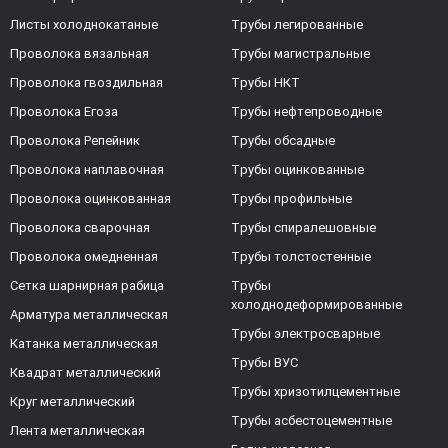
Листы холоднокатаные
Трубы легированные
Проволока вязальная
Трубы магистральные
Проволока гвоздильная
Трубы НКТ
Проволока Егоза
Трубы нефтепроводные
Проволока Репейник
Трубы обсадные
Проволока наплавочная
Трубы оцинкованные
Проволока оцинкованная
Трубы профильные
Проволока сварочная
Трубы спиралешовные
Проволока омедненная
Трубы толстостенные
Сетка шарнирная рабица
Трубы
холоднодеформированные
Арматура металлическая
Трубы электросварные
Катанка металлическая
Трубы ВУС
Квадрат металлический
Трубы хризотилцементные
Круг металлический
Трубы асбестоцементные
Лента металлическая