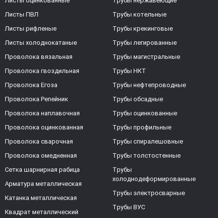
Листы оцинкованные
Трубы нержавеющие
Листы ПВЛ
Трубы котельные
Листы рифленые
Трубы крекинговые
Листы холоднокатаные
Трубы легированные
Проволока вязальная
Трубы магистральные
Проволока гвоздильная
Трубы НКТ
Проволока Егоза
Трубы нефтепроводные
Проволока Репейник
Трубы обсадные
Проволока наплавочная
Трубы оцинкованные
Проволока оцинкованная
Трубы профильные
Проволока сварочная
Трубы спиралешовные
Проволока омедненная
Трубы толстостенные
Сетка шарнирная рабица
Трубы
холоднодеформированные
Арматура металлическая
Трубы электросварные
Катанка металлическая
Трубы ВУС
Квадрат металлический