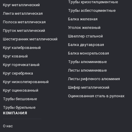
Трубы хризотилцементные
Круг металлический
Трубы асбестоцементные
Лента металлическая
Балка железная
Полоса металлическая
Уголок железный
Пруток металлический
Швеллер стальной
Шестигранник металлический
Балка двутавровая
Круг калиброванный
Балка монорельсовая
Круг кованый
Трубы алюминиевые
Круг горячекатаный
Листы алюминиевые
Круг серебрянка
Листы рифленого алюминия
Круг низколегированный
Шифер металлический
Круг оцинкованный
Оцинкованная сталь в рулонах
Трубы бесшовные
Трубы бурильные
КОМПАНИЯ
О нас