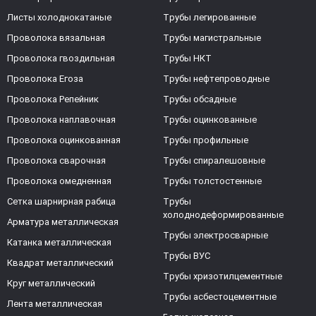
Листы холоднокатаные
Трубы легированные
Проволока вязальная
Трубы магистральные
Проволока гвоздильная
Трубы НКТ
Проволока Егоза
Трубы нефтепроводные
Проволока Репейник
Трубы обсадные
Проволока наплавочная
Трубы оцинкованные
Проволока оцинкованная
Трубы профильные
Проволока сварочная
Трубы спиралешовные
Проволока омедненная
Трубы толстостенные
Сетка шарнирная рабица
Трубы
холоднодеформированные
Арматура металлическая
Трубы электросварные
Катанка металлическая
Трубы ВУС
Квадрат металлический
Трубы хризотилцементные
Круг металлический
Трубы асбестоцементные
Лента металлическая