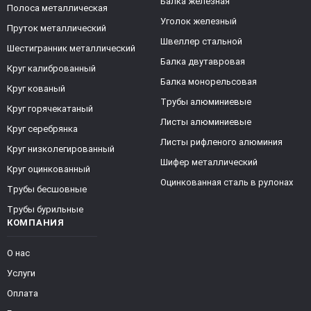
Балка железная
Полоса металлическая
Уголок железный
Пруток металлический
Швеллер стальной
Шестигранник металлический
Балка двутавровая
Круг калиброванный
Балка монорельсовая
Круг кованый
Трубы алюминиевые
Круг горячекатаный
Листы алюминиевые
Круг серебрянка
Листы рифленого алюминия
Круг низколегированный
Шифер металлический
Круг оцинкованный
Оцинкованная сталь в рулонах
Трубы бесшовные
Трубы бурильные
КОМПАНИЯ
О нас
Услуги
Оплата