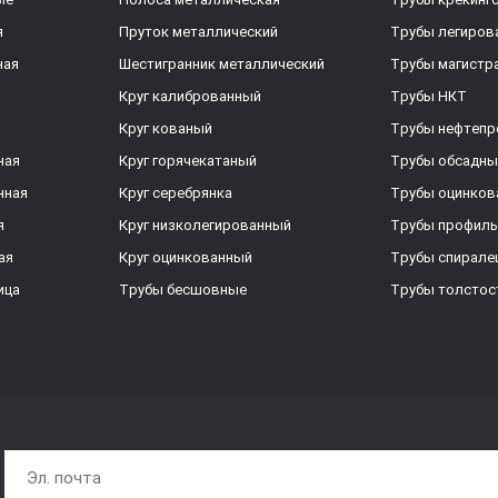
я
Пруток металлический
Трубы легиров
ная
Шестигранник металлический
Трубы магистр
Круг калиброванный
Трубы НКТ
Круг кованый
Трубы нефтеп
ная
Круг горячекатаный
Трубы обсадны
нная
Круг серебрянка
Трубы оцинков
я
Круг низколегированный
Трубы профил
ая
Круг оцинкованный
Трубы спирал
ица
Трубы бесшовные
Трубы толстос