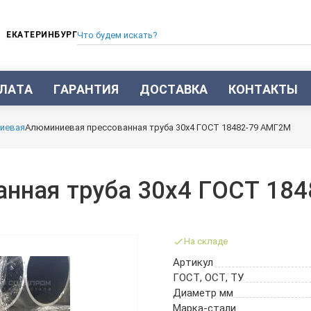
ЕКАТЕРИНБУРГ
ЛАТА
ГАРАНТИЯ
ДОСТАВКА
КОНТАКТЫ
ТРУБА СТАЛЬНАЯ БЕСШОВНАЯ
иевая
Алюминиевая прессованная труба 30х4 ГОСТ 18482-79 АМГ2М
ТРУБА БЕСШОВНАЯ ХОЛОДНОКАТАНАЯ
ТРУБА БЕСШОВНАЯ 12Х18Н10Т
ТРУБА СТАЛЬНАЯ ОЦИНКОВАННАЯ
анная труба 30х4 ГОСТ 18
ТРУБА ТОЛСТОСТЕННАЯ
ТРУБА ЭЛЕКТРОСВАРНАЯ СТАЛЬНАЯ
ТРУБА ВОДОГАЗОПРОВОДНАЯ ВГП
На складе
ТРУБА ПРОФИЛЬНАЯ
Артикул
ТРУБА ЛЕГИРОВАННАЯ
ГОСТ, ОСТ, ТУ
ТРУБЫ ИЗ УГЛЕРОДИСТОЙ СТАЛИ
Диаметр мм
ТРУБА ГАЗЛИФТНАЯ
Марка-стали