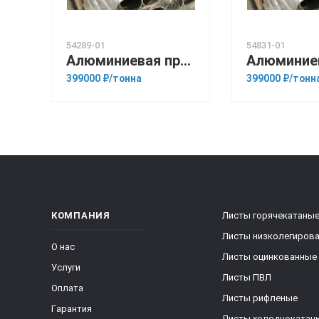
54289-01
54831-01
Алюминиевая прессованная труба 105х6 ОСТ 1.92048-90 АМг6
399000 ₽/тонна
399000 ₽/тонн
КОМПАНИЯ
Листы горячекатаны
Листы низколегиров
О нас
Листы оцинкованные
Услуги
Листы ПВЛ
Оплата
Листы рифленые
Гарантия
Листы холоднокатан