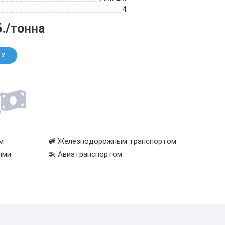
4
б./тонна
НУ
м
🚞 Железнодорожным транспортом
ями
🚁 Авиатранспортом