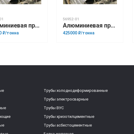
01
56952-01
Алюминиевая прессованная труба 200х48 ГОСТ 18482-79 Д1Т
Алюминиевая прессованная труба 25х2 ОСТ 1.92048-90 А5
0 ₽/тонна
425000 ₽/тонна
ые
Трубы холоднодеформированные
Трубы электросварные
ные
Трубы ВУС
еющие
Трубы хризотилцементные
ые
Трубы асбестоцементные
овые
Балка железная