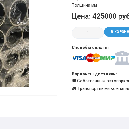
ТРУБА БУРИЛЬНАЯ СБТМ, ТБСУ
Толщина мм
ТРУБА КОТЕЛЬНАЯ
Цена: 425000 ру
ТРУБА КРЕКИНГОВАЯ
ТРУБА МАГИСТРАЛЬНАЯ
В КОРЗИ
ТРУБА НАСОСНО-КОМПРЕССОРНАЯ (НКТ)
ТРУБА НЕФТЕПРОВОДНАЯ
Способы оплаты:
ТРУБА ОБСАДНАЯ
ТРУБА СПИРАЛЕШОВНАЯ
ТРУБЫ СТАЛЬНЫЕ ЛЕЖАЛЫЕ Б/У
ТРУБА ВОССТАНОВЛЕННАЯ
Варианты доставки:
ТРУБЫ В ВУС ИЗОЛЯЦИИ
🚚 Собственным автопарко
🚛 Транспортными компани