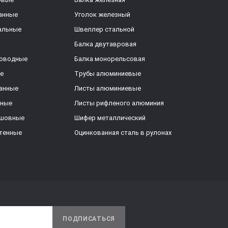
анные
Уголок железный
альные
Швеллер стальной
Балка двутавровая
роводные
Балка монорельсовая
е
Трубы алюминиевые
анные
Листы алюминиевые
ьные
Листы рифленого алюминия
ешовные
Шифер металлический
тенные
Оцинкованная сталь в рулонах
ПОДПИСАТЬСЯ