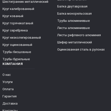
Шестигранник металлический
Балка двутавровая
Круг калиброванный
Балка монорельсовая
Круг кованый
Трубы алюминиевые
Круг горячекатаный
Листы алюминиевые
Круг серебрянка
Листы рифленого алюминия
Круг низколегированный
Шифер металлический
Круг оцинкованный
Оцинкованная сталь в рулонах
Трубы бесшовные
Трубы бурильные
КОМПАНИЯ
О нас
Услуги
Оплата
Гарантия
Доставка
Контакты