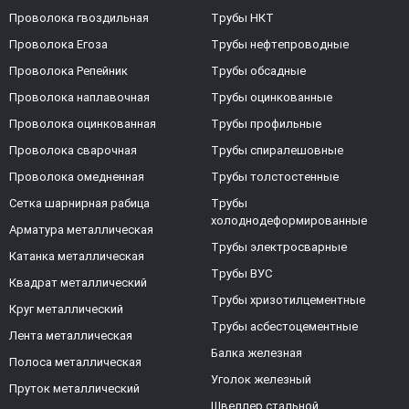
Проволока гвоздильная
Трубы НКТ
Проволока Егоза
Трубы нефтепроводные
Проволока Репейник
Трубы обсадные
Проволока наплавочная
Трубы оцинкованные
Проволока оцинкованная
Трубы профильные
Проволока сварочная
Трубы спиралешовные
Проволока омедненная
Трубы толстостенные
Сетка шарнирная рабица
Трубы
холоднодеформированные
Арматура металлическая
Трубы электросварные
Катанка металлическая
Трубы ВУС
Квадрат металлический
Трубы хризотилцементные
Круг металлический
Трубы асбестоцементные
Лента металлическая
Балка железная
Полоса металлическая
Уголок железный
Пруток металлический
Швеллер стальной