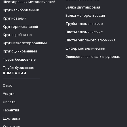
Шестигранник металлический
Балка двутавровая
Круг калиброванный
Балка монорельсовая
Круг кованый
Трубы алюминиевые
Круг горячекатаный
Листы алюминиевые
Круг серебрянка
Листы рифленого алюминия
Круг низколегированный
Шифер металлический
Круг оцинкованный
Оцинкованная сталь в рулонах
Трубы бесшовные
Трубы бурильные
КОМПАНИЯ
О нас
Услуги
Оплата
Гарантия
Доставка
Контакты