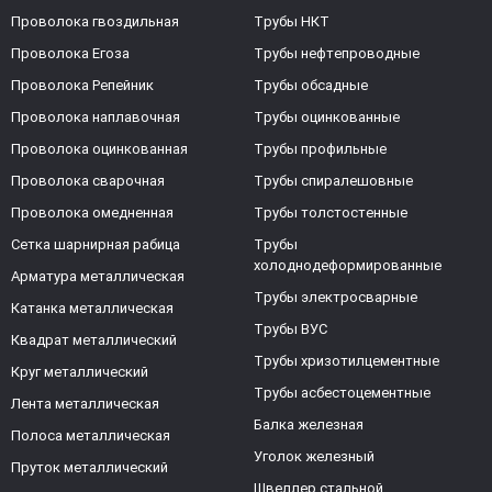
Проволока гвоздильная
Трубы НКТ
Проволока Егоза
Трубы нефтепроводные
Проволока Репейник
Трубы обсадные
Проволока наплавочная
Трубы оцинкованные
Проволока оцинкованная
Трубы профильные
Проволока сварочная
Трубы спиралешовные
Проволока омедненная
Трубы толстостенные
Сетка шарнирная рабица
Трубы
холоднодеформированные
Арматура металлическая
Трубы электросварные
Катанка металлическая
Трубы ВУС
Квадрат металлический
Трубы хризотилцементные
Круг металлический
Трубы асбестоцементные
Лента металлическая
Балка железная
Полоса металлическая
Уголок железный
Пруток металлический
Швеллер стальной