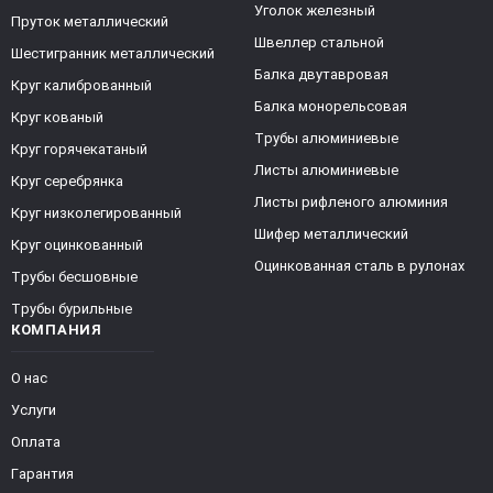
Уголок железный
Пруток металлический
Швеллер стальной
Шестигранник металлический
Балка двутавровая
Круг калиброванный
Балка монорельсовая
Круг кованый
Трубы алюминиевые
Круг горячекатаный
Листы алюминиевые
Круг серебрянка
Листы рифленого алюминия
Круг низколегированный
Шифер металлический
Круг оцинкованный
Оцинкованная сталь в рулонах
Трубы бесшовные
Трубы бурильные
КОМПАНИЯ
О нас
Услуги
Оплата
Гарантия