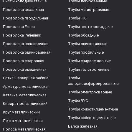
Листы холоднокатаные
Трубы легированные
Проволока вязальная
Трубы магистральные
Проволока гвоздильная
Трубы НКТ
Проволока Егоза
Трубы нефтепроводные
Проволока Репейник
Трубы обсадные
Проволока наплавочная
Трубы оцинкованные
Проволока оцинкованная
Трубы профильные
Проволока сварочная
Трубы спиралешовные
Проволока омедненная
Трубы толстостенные
Сетка шарнирная рабица
Трубы
холоднодеформированные
Арматура металлическая
Трубы электросварные
Катанка металлическая
Трубы ВУС
Квадрат металлический
Трубы хризотилцементные
Круг металлический
Трубы асбестоцементные
Лента металлическая
Балка железная
Полоса металлическая