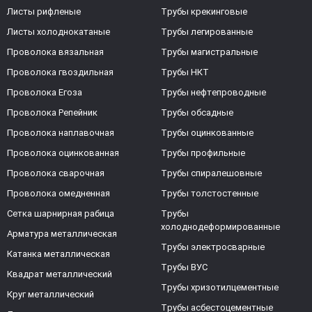
Листы рифленые
Трубы крекинговые
Листы холоднокатаные
Трубы легированные
Проволока вязальная
Трубы магистральные
Проволока гвоздильная
Трубы НКТ
Проволока Егоза
Трубы нефтепроводные
Проволока Репейник
Трубы обсадные
Проволока наплавочная
Трубы оцинкованные
Проволока оцинкованная
Трубы профильные
Проволока сварочная
Трубы спиралешовные
Проволока омедненная
Трубы толстостенные
Сетка шарнирная рабица
Трубы
холоднодеформированные
Арматура металлическая
Трубы электросварные
Катанка металлическая
Трубы ВУС
Квадрат металлический
Трубы хризотилцементные
Круг металлический
Трубы асбестоцементные