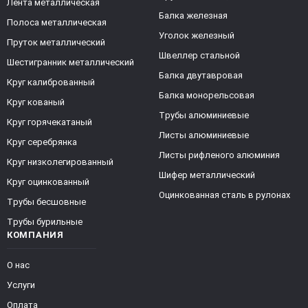
Лента металлическая
Балка железная
Полоса металлическая
Уголок железный
Пруток металлический
Швеллер стальной
Шестигранник металлический
Балка двутавровая
Круг калиброванный
Балка монорельсовая
Круг кованый
Трубы алюминиевые
Круг горячекатаный
Листы алюминиевые
Круг серебрянка
Листы рифленого алюминия
Круг низколегированный
Шифер металлический
Круг оцинкованный
Оцинкованная сталь в рулонах
Трубы бесшовные
Трубы бурильные
КОМПАНИЯ
О нас
Услуги
Оплата