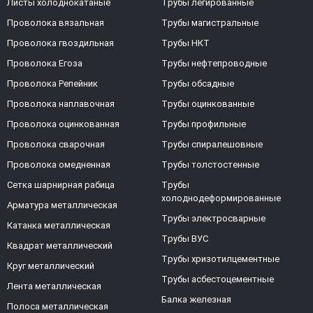
Листы холоднокатаные
Трубы легированные
Проволока вязальная
Трубы магистральные
Проволока гвоздильная
Трубы НКТ
Проволока Егоза
Трубы нефтепроводные
Проволока Репейник
Трубы обсадные
Проволока наплавочная
Трубы оцинкованные
Проволока оцинкованная
Трубы профильные
Проволока сварочная
Трубы спиралешовные
Проволока омедненная
Трубы толстостенные
Сетка шарнирная рабица
Трубы
холоднодеформированные
Арматура металлическая
Трубы электросварные
Катанка металлическая
Трубы ВУС
Квадрат металлический
Трубы хризотилцементные
Круг металлический
Трубы асбестоцементные
Лента металлическая
Балка железная
Полоса металлическая