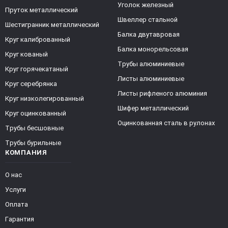
Уголок железный
Пруток металлический
Швеллер стальной
Шестигранник металлический
Балка двутавровая
Круг калиброванный
Балка монорельсовая
Круг кованый
Трубы алюминиевые
Круг горячекатаный
Листы алюминиевые
Круг серебрянка
Листы рифленого алюминия
Круг низколегированный
Шифер металлический
Круг оцинкованный
Оцинкованная сталь в рулонах
Трубы бесшовные
Трубы бурильные
КОМПАНИЯ
О нас
Услуги
Оплата
Гарантия