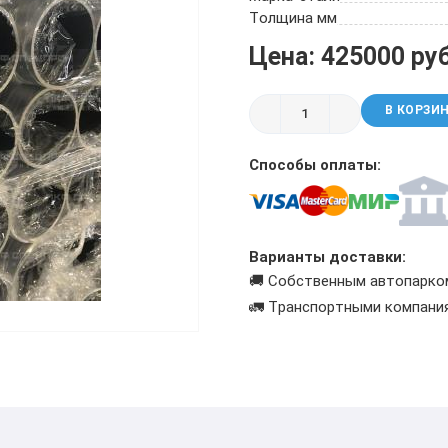
ТРУБА БУРИЛЬНАЯ СБТМ, ТБСУ
Толщина мм
ТРУБА КОТЕЛЬНАЯ
Цена: 425000 ру
ТРУБА КРЕКИНГОВАЯ
ТРУБА МАГИСТРАЛЬНАЯ
В КОРЗИ
ТРУБА НАСОСНО-КОМПРЕССОРНАЯ (НКТ)
ТРУБА НЕФТЕПРОВОДНАЯ
Способы оплаты:
ТРУБА ОБСАДНАЯ
ТРУБА СПИРАЛЕШОВНАЯ
ТРУБЫ СТАЛЬНЫЕ ЛЕЖАЛЫЕ Б/У
ТРУБА ВОССТАНОВЛЕННАЯ
Варианты доставки:
ТРУБЫ В ВУС ИЗОЛЯЦИИ
🚚 Собственным автопарко
🚛 Транспортными компани