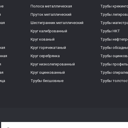
ые
Полоса металлическая
Трубы крекинг
я
Пруток металлический
Трубы легиров
ная
Шестигранник металлический
Трубы магистр
Круг калиброванный
Трубы НКТ
Круг кованый
Трубы нефтеп
ная
Круг горячекатаный
Трубы обсадны
нная
Круг серебрянка
Трубы оцинков
я
Круг низколегированный
Трубы профил
ая
Круг оцинкованный
Трубы спирал
ица
Трубы бесшовные
Трубы толстос