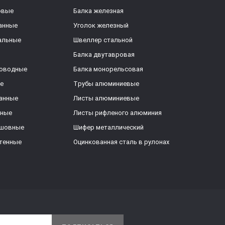
овые
Балка железная
анные
Уголок железный
альные
Швеллер стальной
Балка двутавровая
роводные
Балка монорельсовая
е
Трубы алюминиевые
анные
Листы алюминиевые
ьные
Листы рифленого алюминия
ешовные
Шифер металлический
тенные
Оцинкованная сталь в рулонах