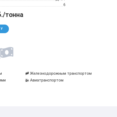
6
б./тонна
НУ
м
🚞 Железнодорожным транспортом
ями
🚁 Авиатранспортом