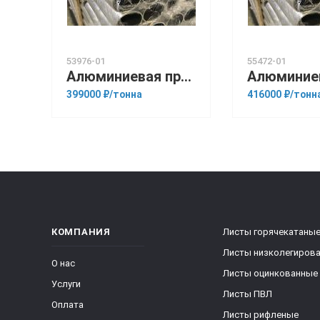
53976-01
55472-01
Алюминиевая прессованная труба 100х12 ОСТ 1.92048-90 В95
399000 ₽/тонна
416000 ₽/тонн
КОМПАНИЯ
Листы горячекатаны
Листы низколегиров
О нас
Листы оцинкованные
Услуги
Листы ПВЛ
Оплата
Листы рифленые