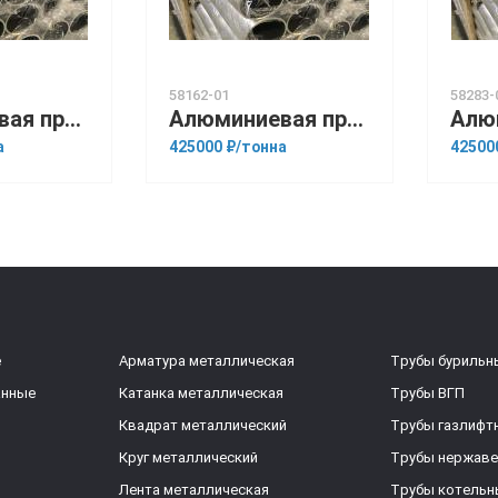
58162-01
58283-
Алюминиевая прессованная труба 159х11 ОСТ 1.92048-90 Д1Т
Алюминиевая прессованная труба 45х8 ГОСТ 18482-79 1561
а
425000 ₽/тонна
42500
е
Арматура металлическая
Трубы бурильн
анные
Катанка металлическая
Трубы ВГП
Квадрат металлический
Трубы газлифт
Круг металлический
Трубы нержав
Лента металлическая
Трубы котельн