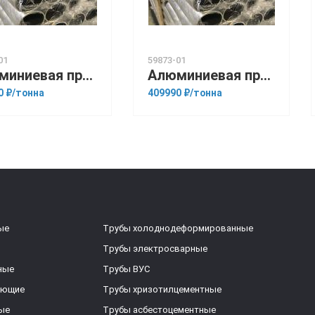
01
59873-01
Алюминиевая прессованная труба 42х4 ГОСТ 18482-79 Д16Т
Алюминиевая прессованная труба 160х30 ГОСТ 18482-79 АД31Н
0 ₽/тонна
409990 ₽/тонна
ые
Трубы холоднодеформированные
Трубы электросварные
ные
Трубы ВУС
еющие
Трубы хризотилцементные
ые
Трубы асбестоцементные