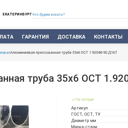
ЕКАТЕРИНБУРГ
ЛАТА
ГАРАНТИЯ
ДОСТАВКА
КОНТАКТЫ
ТРУБА СТАЛЬНАЯ БЕСШОВНАЯ
иевая
Алюминиевая прессованная труба 35х6 ОСТ 1.92048-90 Д16Т
ТРУБА БЕСШОВНАЯ ХОЛОДНОКАТАНАЯ
ТРУБА БЕСШОВНАЯ 12Х18Н10Т
ТРУБА СТАЛЬНАЯ ОЦИНКОВАННАЯ
нная труба 35х6 ОСТ 1.92
ТРУБА ТОЛСТОСТЕННАЯ
ТРУБА ЭЛЕКТРОСВАРНАЯ СТАЛЬНАЯ
ТРУБА ВОДОГАЗОПРОВОДНАЯ ВГП
На складе
ТРУБА ПРОФИЛЬНАЯ
Артикул
ТРУБА ЛЕГИРОВАННАЯ
ГОСТ, ОСТ, ТУ
ТРУБЫ ИЗ УГЛЕРОДИСТОЙ СТАЛИ
Диаметр мм
ТРУБА ГАЗЛИФТНАЯ
Марка-стали