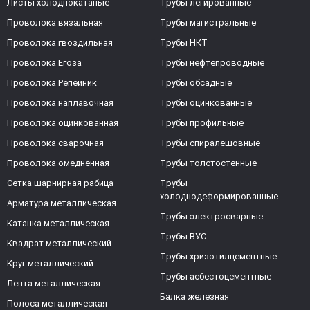
Листы холоднокатаные
Трубы легированные
Проволока вязальная
Трубы магистральные
Проволока гвоздильная
Трубы НКТ
Проволока Егоза
Трубы нефтепроводные
Проволока Репейник
Трубы обсадные
Проволока наплавочная
Трубы оцинкованные
Проволока оцинкованная
Трубы профильные
Проволока сварочная
Трубы спиралешовные
Проволока омедненная
Трубы толстостенные
Сетка шарнирная рабица
Трубы
холоднодеформированные
Арматура металлическая
Трубы электросварные
Катанка металлическая
Трубы ВУС
Квадрат металлический
Трубы хризотилцементные
Круг металлический
Трубы асбестоцементные
Лента металлическая
Балка железная
Полоса металлическая