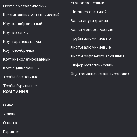
Уголок железный
Пруток металлический
Швеллер стальной
Шестигранник металлический
Балка двутавровая
Круг калиброванный
Балка монорельсовая
Круг кованый
Трубы алюминиевые
Круг горячекатаный
Листы алюминиевые
Круг серебрянка
Листы рифленого алюминия
Круг низколегированный
Шифер металлический
Круг оцинкованный
Оцинкованная сталь в рулонах
Трубы бесшовные
Трубы бурильные
КОМПАНИЯ
О нас
Услуги
Оплата
Гарантия