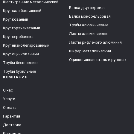
Шестигранник металлический
Балка двутавровая
Круг калиброванный
Балка монорельсовая
Круг кованый
Трубы алюминиевые
Круг горячекатаный
Листы алюминиевые
Круг серебрянка
Листы рифленого алюминия
Круг низколегированный
Шифер металлический
Круг оцинкованный
Оцинкованная сталь в рулонах
Трубы бесшовные
Трубы бурильные
КОМПАНИЯ
О нас
Услуги
Оплата
Гарантия
Доставка
Контакты