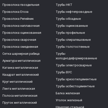
Проволока гвоздильная
Трубы НКТ
Проволока Егоза
Трубы нефтепроводные
Проволока Репейник
Трубы обсадные
Проволока наплавочная
Трубы оцинкованные
Проволока оцинкованная
Трубы профильные
Проволока сварочная
Трубы спиралешовные
Проволока омедненная
Трубы толстостенные
Сетка шарнирная рабица
Трубы
холоднодеформированные
Арматура металлическая
Трубы электросварные
Катанка металлическая
Трубы ВУС
Квадрат металлический
Трубы хризотилцементные
Круг металлический
Трубы асбестоцементные
Лента металлическая
Балка железная
Полоса металлическая
Уголок железный
Пруток металлический
Швеллер стальной