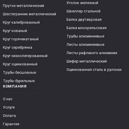
Уголок железный
Пруток металлический
Швеллер стальной
Шестигранник металлический
Балка двутавровая
Круг калиброванный
Балка монорельсовая
Круг кованый
Трубы алюминиевые
Круг горячекатаный
Листы алюминиевые
Круг серебрянка
Листы рифленого алюминия
Круг низколегированный
Шифер металлический
Круг оцинкованный
Оцинкованная сталь в рулонах
Трубы бесшовные
Трубы бурильные
КОМПАНИЯ
О нас
Услуги
Оплата
Гарантия