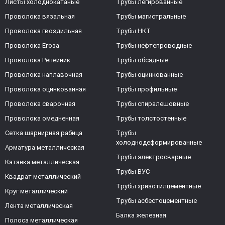
Листы холоднокатаные
Трубы легированные
Проволока вязальная
Трубы магистральные
Проволока гвоздильная
Трубы НКТ
Проволока Егоза
Трубы нефтепроводные
Проволока Репейник
Трубы обсадные
Проволока наплавочная
Трубы оцинкованные
Проволока оцинкованная
Трубы профильные
Проволока сварочная
Трубы спиралешовные
Проволока омедненная
Трубы толстостенные
Сетка шарнирная рабица
Трубы
холоднодеформированные
Арматура металлическая
Трубы электросварные
Катанка металлическая
Трубы ВУС
Квадрат металлический
Трубы хризотилцементные
Круг металлический
Трубы асбестоцементные
Лента металлическая
Балка железная
Полоса металлическая