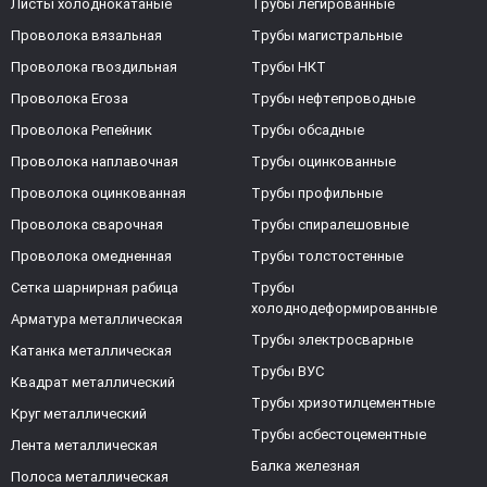
Листы холоднокатаные
Трубы легированные
Проволока вязальная
Трубы магистральные
Проволока гвоздильная
Трубы НКТ
Проволока Егоза
Трубы нефтепроводные
Проволока Репейник
Трубы обсадные
Проволока наплавочная
Трубы оцинкованные
Проволока оцинкованная
Трубы профильные
Проволока сварочная
Трубы спиралешовные
Проволока омедненная
Трубы толстостенные
Сетка шарнирная рабица
Трубы
холоднодеформированные
Арматура металлическая
Трубы электросварные
Катанка металлическая
Трубы ВУС
Квадрат металлический
Трубы хризотилцементные
Круг металлический
Трубы асбестоцементные
Лента металлическая
Балка железная
Полоса металлическая