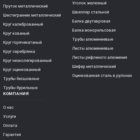
Уголок железный
Пруток металлический
Швеллер стальной
Шестигранник металлический
Балка двутавровая
Круг калиброванный
Балка монорельсовая
Круг кованый
Трубы алюминиевые
Круг горячекатаный
Листы алюминиевые
Круг серебрянка
Листы рифленого алюминия
Круг низколегированный
Шифер металлический
Круг оцинкованный
Оцинкованная сталь в рулонах
Трубы бесшовные
Трубы бурильные
КОМПАНИЯ
О нас
Услуги
Оплата
Гарантия