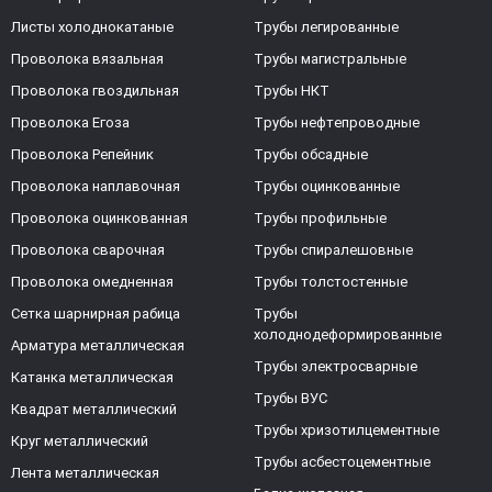
Листы холоднокатаные
Трубы легированные
Проволока вязальная
Трубы магистральные
Проволока гвоздильная
Трубы НКТ
Проволока Егоза
Трубы нефтепроводные
Проволока Репейник
Трубы обсадные
Проволока наплавочная
Трубы оцинкованные
Проволока оцинкованная
Трубы профильные
Проволока сварочная
Трубы спиралешовные
Проволока омедненная
Трубы толстостенные
Сетка шарнирная рабица
Трубы
холоднодеформированные
Арматура металлическая
Трубы электросварные
Катанка металлическая
Трубы ВУС
Квадрат металлический
Трубы хризотилцементные
Круг металлический
Трубы асбестоцементные
Лента металлическая