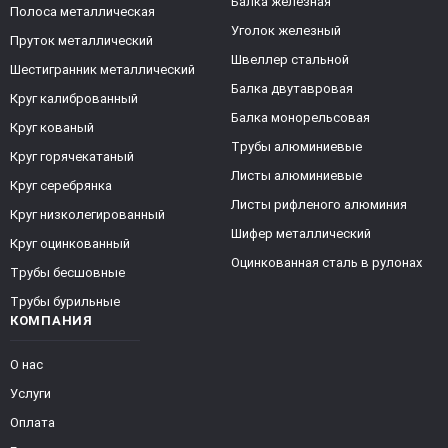
Балка железная
Полоса металлическая
Уголок железный
Пруток металлический
Швеллер стальной
Шестигранник металлический
Балка двутавровая
Круг калиброванный
Балка монорельсовая
Круг кованый
Трубы алюминиевые
Круг горячекатаный
Листы алюминиевые
Круг серебрянка
Листы рифленого алюминия
Круг низколегированный
Шифер металлический
Круг оцинкованный
Оцинкованная сталь в рулонах
Трубы бесшовные
Трубы бурильные
КОМПАНИЯ
О нас
Услуги
Оплата