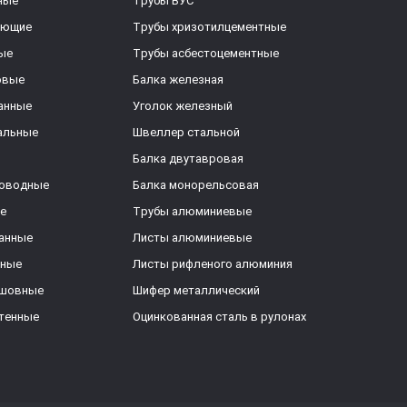
ные
Трубы ВУС
еющие
Трубы хризотилцементные
ые
Трубы асбестоцементные
овые
Балка железная
анные
Уголок железный
альные
Швеллер стальной
Балка двутавровая
роводные
Балка монорельсовая
е
Трубы алюминиевые
анные
Листы алюминиевые
ьные
Листы рифленого алюминия
ешовные
Шифер металлический
тенные
Оцинкованная сталь в рулонах