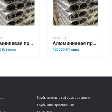
01
56169-01
Алюминиевая прессованная труба 180х10 ГОСТ 18482-79 А5
Алюминиевая прессованная труба 180х15 ОСТ 1.92048-90 Д16
0 ₽/тонна
425000 ₽/тонна
ые
Трубы холоднодеформированные
Трубы электросварные