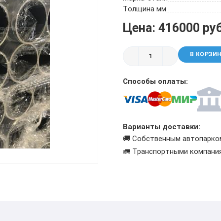
ТРУБА БУРИЛЬНАЯ СБТМ, ТБСУ
Толщина мм
ТРУБА КОТЕЛЬНАЯ
Цена: 416000 ру
ТРУБА КРЕКИНГОВАЯ
ТРУБА МАГИСТРАЛЬНАЯ
В КОРЗИ
ТРУБА НАСОСНО-КОМПРЕССОРНАЯ (НКТ)
ТРУБА НЕФТЕПРОВОДНАЯ
Способы оплаты:
ТРУБА ОБСАДНАЯ
ТРУБА СПИРАЛЕШОВНАЯ
ТРУБЫ СТАЛЬНЫЕ ЛЕЖАЛЫЕ Б/У
ТРУБА ВОССТАНОВЛЕННАЯ
Варианты доставки:
ТРУБЫ В ВУС ИЗОЛЯЦИИ
🚚 Собственным автопарко
🚛 Транспортными компани