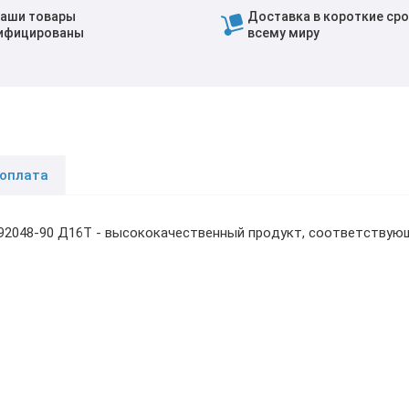
наши товары
Доставка в короткие сро
ифицированы
всему миру
 оплата
.92048-90 Д16Т - высококачественный продукт, соответству