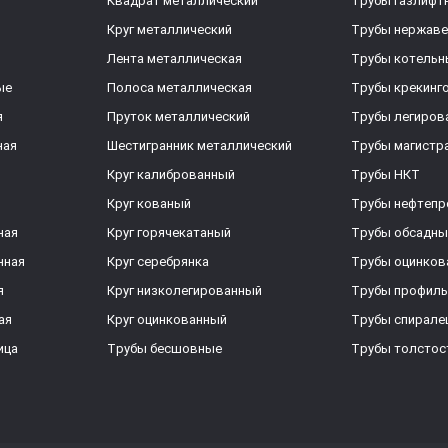
Квадрат металлический
Трубы газлифт
Круг металлический
Трубы нержав
Лента металлическая
Трубы котельн
ые
Полоса металлическая
Трубы крекинг
я
Пруток металлический
Трубы легиров
ная
Шестигранник металлический
Трубы магистр
Круг калиброванный
Трубы НКТ
Круг кованый
Трубы нефтеп
ная
Круг горячекатаный
Трубы обсадны
нная
Круг серебрянка
Трубы оцинков
я
Круг низколегированный
Трубы профил
ая
Круг оцинкованный
Трубы спирал
ица
Трубы бесшовные
Трубы толстос