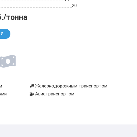
20
б./тонна
НУ
м
🚞 Железнодорожным транспортом
ями
🚁 Авиатранспортом