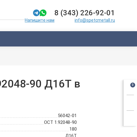
8 (343) 226-92-01
info@spetcmetall.ru
Напишите нам
92048-90 Д16Т в
0
56042-01
ОСТ 1.92048-90
180
Д16Т