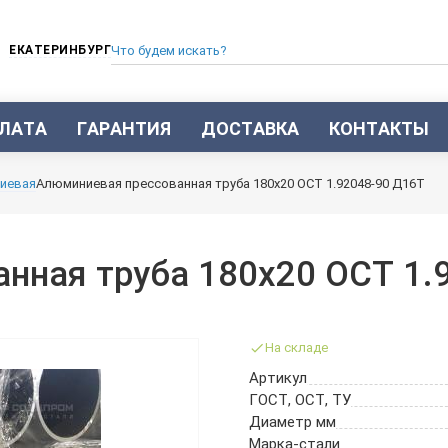
ЕКАТЕРИНБУРГ
ЛАТА
ГАРАНТИЯ
ДОСТАВКА
КОНТАКТЫ
ТРУБА СТАЛЬНАЯ БЕСШОВНАЯ
иевая
Алюминиевая прессованная труба 180х20 ОСТ 1.92048-90 Д16Т
ТРУБА БЕСШОВНАЯ ХОЛОДНОКАТАНАЯ
ТРУБА БЕСШОВНАЯ 12Х18Н10Т
ТРУБА СТАЛЬНАЯ ОЦИНКОВАННАЯ
нная труба 180х20 ОСТ 1.
ТРУБА ТОЛСТОСТЕННАЯ
ТРУБА ЭЛЕКТРОСВАРНАЯ СТАЛЬНАЯ
ТРУБА ВОДОГАЗОПРОВОДНАЯ ВГП
На складе
ТРУБА ПРОФИЛЬНАЯ
Артикул
ТРУБА ЛЕГИРОВАННАЯ
ГОСТ, ОСТ, ТУ
ТРУБЫ ИЗ УГЛЕРОДИСТОЙ СТАЛИ
Диаметр мм
ТРУБА ГАЗЛИФТНАЯ
Марка-стали