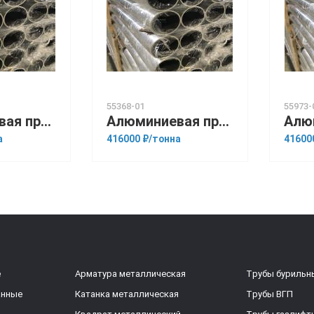
55368-01
55973-
Алюминиевая прессованная труба 108х12 ОСТ 1.92048-90 1915
Алюминиевая прессованная труба 140х25 ОСТ 1.92048-90 АМГ6М
а
416000 ₽/тонна
41600
е
Арматура металлическая
Трубы бурильн
анные
Катанка металлическая
Трубы ВГП