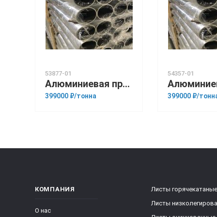
53877-01
54357-01
Алюминиевая прессованная труба 100х4 ОСТ 1.92048-90 Д16
399000 ₽/тонна
399000 ₽/тонн
КОМПАНИЯ
Листы горячекатаны
Листы низколегиров
О нас