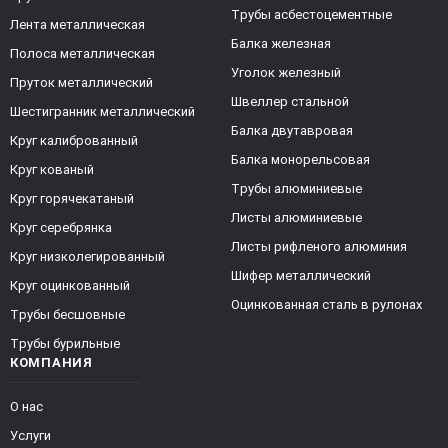
Трубы асбестоцементные
Лента металлическая
Балка железная
Полоса металлическая
Уголок железный
Пруток металлический
Швеллер стальной
Шестигранник металлический
Балка двутавровая
Круг калиброванный
Балка монорельсовая
Круг кованый
Трубы алюминиевые
Круг горячекатаный
Листы алюминиевые
Круг серебрянка
Листы рифленого алюминия
Круг низколегированный
Шифер металлический
Круг оцинкованный
Оцинкованная сталь в рулонах
Трубы бесшовные
Трубы бурильные
КОМПАНИЯ
О нас
Услуги