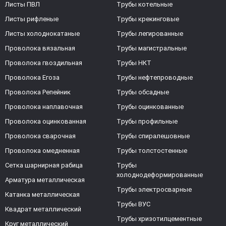
Листы ПВЛ
Трубы котельные
Листы рифленые
Трубы крекинговые
Листы холоднокатаные
Трубы легированные
Проволока вязальная
Трубы магистральные
Проволока гвоздильная
Трубы НКТ
Проволока Егоза
Трубы нефтепроводные
Проволока Репейник
Трубы обсадные
Проволока наплавочная
Трубы оцинкованные
Проволока оцинкованная
Трубы профильные
Проволока сварочная
Трубы спиралешовные
Проволока омедненная
Трубы толстостенные
Сетка шарнирная рабица
Трубы
холоднодеформированные
Арматура металлическая
Трубы электросварные
Катанка металлическая
Трубы ВУС
Квадрат металлический
Трубы хризотилцементные
Круг металлический