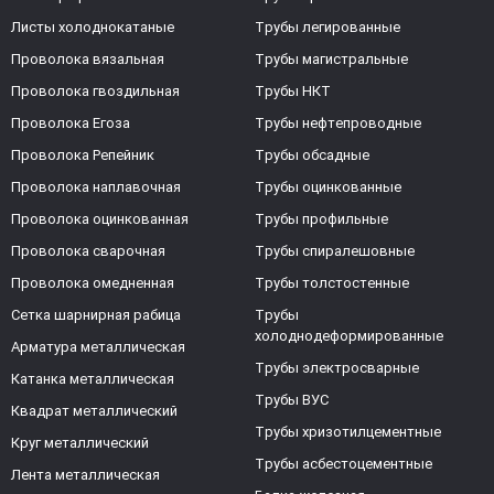
Листы холоднокатаные
Трубы легированные
Проволока вязальная
Трубы магистральные
Проволока гвоздильная
Трубы НКТ
Проволока Егоза
Трубы нефтепроводные
Проволока Репейник
Трубы обсадные
Проволока наплавочная
Трубы оцинкованные
Проволока оцинкованная
Трубы профильные
Проволока сварочная
Трубы спиралешовные
Проволока омедненная
Трубы толстостенные
Сетка шарнирная рабица
Трубы
холоднодеформированные
Арматура металлическая
Трубы электросварные
Катанка металлическая
Трубы ВУС
Квадрат металлический
Трубы хризотилцементные
Круг металлический
Трубы асбестоцементные
Лента металлическая