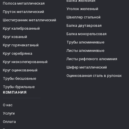
Балка железная
Полоса металлическая
Уголок железный
Пруток металлический
Швеллер стальной
Шестигранник металлический
Балка двутавровая
Круг калиброванный
Балка монорельсовая
Круг кованый
Трубы алюминиевые
Круг горячекатаный
Листы алюминиевые
Круг серебрянка
Листы рифленого алюминия
Круг низколегированный
Шифер металлический
Круг оцинкованный
Оцинкованная сталь в рулонах
Трубы бесшовные
Трубы бурильные
КОМПАНИЯ
О нас
Услуги
Оплата