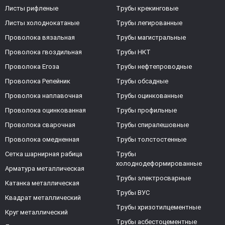
Листы рифленые
Трубы крекинговые
Листы холоднокатаные
Трубы легированные
Проволока вязальная
Трубы магистральные
Проволока гвоздильная
Трубы НКТ
Проволока Егоза
Трубы нефтепроводные
Проволока Репейник
Трубы обсадные
Проволока наплавочная
Трубы оцинкованные
Проволока оцинкованная
Трубы профильные
Проволока сварочная
Трубы спиралешовные
Проволока омедненная
Трубы толстостенные
Сетка шарнирная рабица
Трубы
холоднодеформированные
Арматура металлическая
Трубы электросварные
Катанка металлическая
Трубы ВУС
Квадрат металлический
Трубы хризотилцементные
Круг металлический
Трубы асбестоцементные