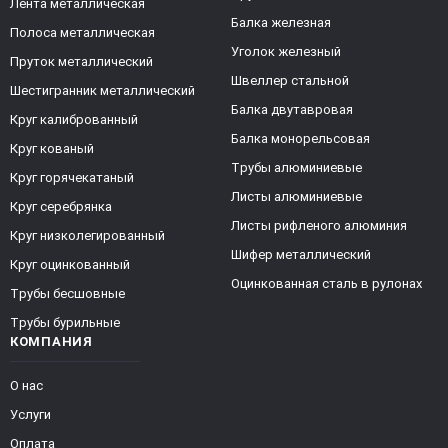
Лента металлическая
Балка железная
Полоса металлическая
Уголок железный
Пруток металлический
Швеллер стальной
Шестигранник металлический
Балка двутавровая
Круг калиброванный
Балка монорельсовая
Круг кованый
Трубы алюминиевые
Круг горячекатаный
Листы алюминиевые
Круг серебрянка
Листы рифленого алюминия
Круг низколегированный
Шифер металлический
Круг оцинкованный
Оцинкованная сталь в рулонах
Трубы бесшовные
Трубы бурильные
КОМПАНИЯ
О нас
Услуги
Оплата