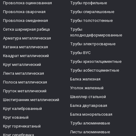
Проволока оцинкованная
Трубы профильные
Проволока сварочная
Трубы спиралешовные
Проволока омедненная
Трубы толстостенные
Сетка шарнирная рабица
Трубы
холоднодеформированные
Арматура металлическая
Трубы электросварные
Катанка металлическая
Трубы ВУС
Квадрат металлический
Трубы хризотилцементные
Круг металлический
Трубы асбестоцементные
Лента металлическая
Балка железная
Полоса металлическая
Уголок железный
Пруток металлический
Швеллер стальной
Шестигранник металлический
Балка двутавровая
Круг калиброванный
Балка монорельсовая
Круг кованый
Трубы алюминиевые
Круг горячекатаный
Листы алюминиевые
Круг серебрянка