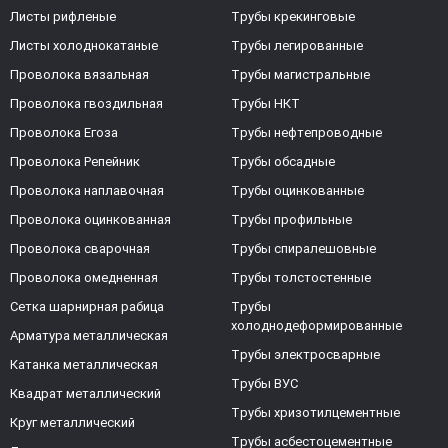
Листы рифленые
Трубы крекинговые
Листы холоднокатаные
Трубы легированные
Проволока вязальная
Трубы магистральные
Проволока гвоздильная
Трубы НКТ
Проволока Егоза
Трубы нефтепроводные
Проволока Репейник
Трубы обсадные
Проволока наплавочная
Трубы оцинкованные
Проволока оцинкованная
Трубы профильные
Проволока сварочная
Трубы спиралешовные
Проволока омедненная
Трубы толстостенные
Сетка шарнирная рабица
Трубы
холоднодеформированные
Арматура металлическая
Трубы электросварные
Катанка металлическая
Трубы ВУС
Квадрат металлический
Трубы хризотилцементные
Круг металлический
Трубы асбестоцементные