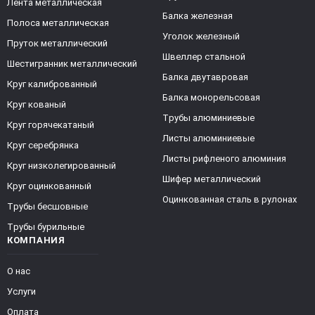
Лента металлическая
Балка железная
Полоса металлическая
Уголок железный
Пруток металлический
Швеллер стальной
Шестигранник металлический
Балка двутавровая
Круг калиброванный
Балка монорельсовая
Круг кованый
Трубы алюминиевые
Круг горячекатаный
Листы алюминиевые
Круг серебрянка
Листы рифленого алюминия
Круг низколегированный
Шифер металлический
Круг оцинкованный
Оцинкованная сталь в рулонах
Трубы бесшовные
Трубы бурильные
КОМПАНИЯ
О нас
Услуги
Оплата